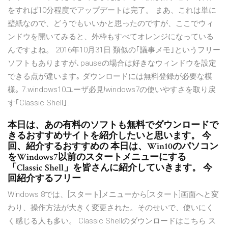
をすれば10分程度でアップデートは完了。 まあ、これは単に
壁紙なので、どうでもいいかと思ったのですが、ここでウィ
ンドウを開いてみると、外枠もすべてオレンジになっている
んですよね。 2016年10月31日 類似の｢議事メモ｣というフリー
ソフトもありますが､pauseの場合は好きなウィンドウを設定
できる点が違います｡ ダウンロードには無料登録が必要な模
様｡ 7.windows10ユーザ必見!windows7の使いやすさを取り戻
す｢Classic Shell｣.
本日は、あの有料のソフトも無料でダウンロードで
きるおすすめサイトを紹介したいと思います。 今
回、紹介するおすすめの 本日は、Win10のパソコン
をWindows7以前のスタートメニューにする
「Classic Shell」を皆さんに紹介していきます。 今
回紹介するフリー
Windows 8では、[スタート]メニューから[スタート]画面へと変
わり、操作方法が大きく変更された。そのせいで、使いにく
く感じる人も多い。 Classic Shellのダウンロードはこちら ス