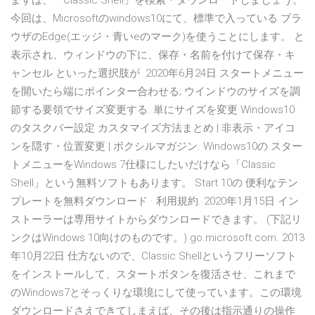
まずは、「Classic Shell」を検索・ダウンロードしましょう。
今回は、Microsoftのwindows10にて、標準で入っている ブラ
ウザのEdge(エッジ・青いeのマーク)を使うことにします。 と
表示され、ウィンドウの下に、保存・名前を付けて保存・キ
ャンセル といった選択肢が 2020年6月24日 スタートメニュー
を開いたら端にポインター合わせる; ウインドウのサイズを調
節する要領でサイズ変更する. 単にサイズを変更 Windows10
のタスクバー設定 カスタマイズ方法まとめ | 非表示・アイコ
ンを隠す・位置変更 | ボクシルマガジン. Windows10の スター
トメニューをWindows 7仕様にしたいだけなら「Classic
Shell」という無料ソフトもあります。 Start 10の 便利なテン
プレートを無料ダウンロード · 利用規約. 2020年1月15日 イン
ストーラーは専用サイトからダウンロードできます。 (下記リ
ンクはWindows 10向けのものです。) go.microsoft.com. 2013
年10月22日 仕方ないので、Classic Shellというフリーソフト
をインストールして、スタートボタンを復活させ、これまで
のWindows7とそっくりな環境にして使っています。この環境
ダウンロードさえできてしまえば、その後は指示通りの操作