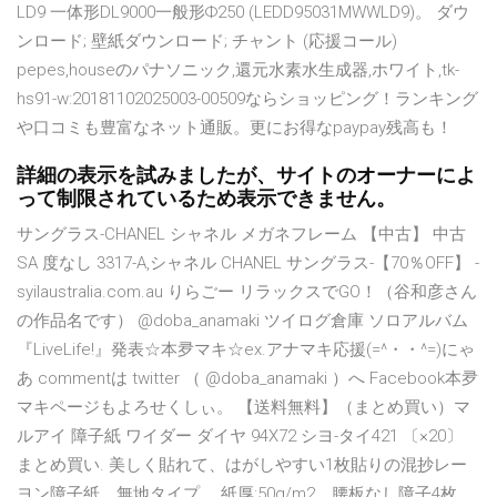
LD9 一体形DL9000一般形Ф250 (LEDD95031MWWLD9)。 ダウ
ンロード; 壁紙ダウンロード; チャント (応援コール)
pepes,houseのパナソニック,還元水素水生成器,ホワイト,tk-
hs91-w:20181102025003-00509ならショッピング！ランキング
や口コミも豊富なネット通販。更にお得なpaypay残高も！
詳細の表示を試みましたが、サイトのオーナーによ
って制限されているため表示できません。
サングラス-CHANEL シャネル メガネフレーム 【中古】 中古
SA 度なし 3317-A,シャネル CHANEL サングラス-【70％OFF】 -
syilaustralia.com.au りらごー リラックスでGO！（谷和彦さん
の作品名です） @doba_anamaki ツイログ倉庫 ソロアルバム
『LiveLife!』発表☆本夛マキ☆ex.アナマキ応援(=^・・^=)にゃ
あ commentは twitter （ @doba_anamaki ）へ Facebook本夛
マキページもよろせくしぃ。 【送料無料】（まとめ買い）マ
ルアイ 障子紙 ワイダー ダイヤ 94X72 シヨ-タイ421 〔×20〕
まとめ買い. 美しく貼れて、はがしやすい1枚貼りの混抄レー
ヨン障子紙。無地タイプ。 紙厚:50g/m2。腰板なし障子4枚