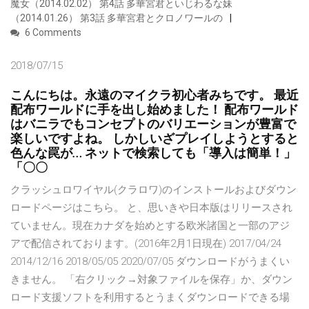
魔女（2014.02.02） 第4話 多華宮君といじわるな妹
（2014.01.26） 第3話 多華宮君とクロノワールの
6 Comments
2018/07/15
こんにちは。永遠のマイクラ初心者みちです。 最近
配布ワールドに手を出し始めました！ 配布ワールド
はバニラでもコンセプトのバリエーションが豊富で
楽しいですよね。 しかしいざプレイしようとすると
色んな罠が… ネットで検索しても「導入は簡単！」
「〇〇
クラッシュロワイヤル(クラロワ)のインストールおよびダウン
ロードページはこちら。 と、思いきや日本版はリリースされ
ていません。現在カナダを始めとする欧米諸国と一部のアジ
アで配信されております。(2016年2月1日現在) 2017/04/24
2014/12/16 2018/05/05 2020/07/05 ダウンロードがうまくい
きません。 「右クリック→対象ファイルを保存」か、ダウン
ロード支援ソフトを利用するとうまくダウンロードできる場