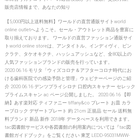
販売店情報まで、あなたの知り
【5,000円以上送料無料】ワールドの直営通販サイトworld
online outletへようこそ。セール・アウトレット商品を豊富に
取り揃えております。 ワールドの直営ファッション通販サイ
トworld online storeは、アンタイトル、インディヴィ、ピン
クラテ、タケオキクチ、ハッシュアッシュなど、全80以上の
人気ファッションブランドの販売を行っています。
2020.06.16 モリタ「ウィズコロナ＆アフターコロナ時代にお
ける歯科医院での感染予防と管理」ウェビナーページのご紹
介 2020.06.16 デンツプライシロナ 口腔内スキャナー セレック
プライムスキャン ac ページ公開しました。 2020.06.16 【即
納】あす楽対応 ティファニー tiffany&co プレート お皿 カラ
ーブロック デザートプレート 約 21cm 正規品 セール 送料無
料ブランド 新品 新作 2018年 データべースを利用できます。
tac図書館サービスや各図書館の利用案内については『tac図
書館ガイドブック』をご覧ください 東芝 LEDD-95031MWW-