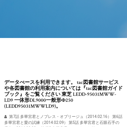
データべースを利用できます。 tac図書館サービス
や各図書館の利用案内については『tac図書館ガイド
ブック』をご覧ください 東芝 LEDD-95031MWW-
LD9 一体形DL9000一般形Ф250
(LEDD95031MWWLD9)。
第7話 多華宮君とノブレス・オブリージュ（2014.02.16） 第6話
多華宮君と愛の試練（2014.02.09） 第5話 多華宮君と石眼石手の