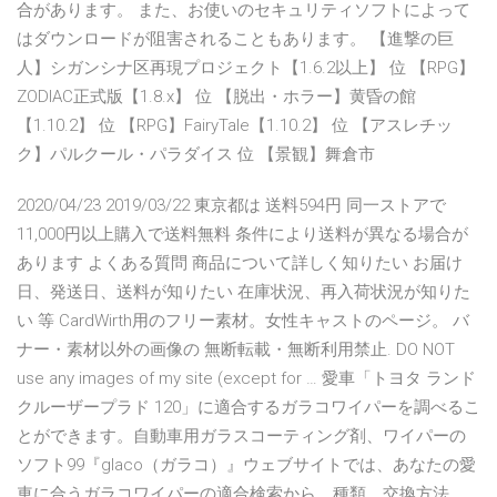
合があります。 また、お使いのセキュリティソフトによって
はダウンロードが阻害されることもあります。 【進撃の巨
人】シガンシナ区再現プロジェクト【1.6.2以上】 位 【RPG】
ZODIAC正式版【1.8.x】 位 【脱出・ホラー】黄昏の館
【1.10.2】 位 【RPG】FairyTale【1.10.2】 位 【アスレチッ
ク】パルクール・パラダイス 位 【景観】舞倉市
2020/04/23 2019/03/22 東京都は 送料594円 同一ストアで
11,000円以上購入で送料無料 条件により送料が異なる場合が
あります よくある質問 商品について詳しく知りたい お届け
日、発送日、送料が知りたい 在庫状況、再入荷状況が知りた
い 等 CardWirth用のフリー素材。女性キャストのページ。 バ
ナー・素材以外の画像の 無断転載・無断利用禁止. DO NOT
use any images of my site (except for … 愛車「トヨタ ランド
クルーザープラド 120」に適合するガラコワイパーを調べるこ
とができます。自動車用ガラスコーティング剤、ワイパーの
ソフト99『glaco（ガラコ）』ウェブサイトでは、あなたの愛
車に合うガラコワイパーの適合検索から、種類、交換方法、