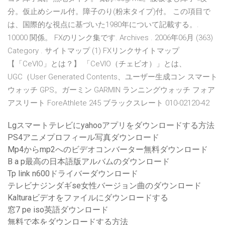
分。仮止めシール付。障子のり(粉末タイプ)付。 この項目で
は、国際的な視点に基づいた1980年について記載する。.
10000 関係。 FXのリンク集です. Archives . 2006年06月 (363)
Category . サイトマップ (1) FXリンクサイトマップ
【「CeVIO」とは？】 「CeVIO（チェビオ）」とは、
UGC（User Generated Contents、ユーザー生成コン スマート
ウォッチ GPS。ガーミン GARMIN ランニングウォッチ フォア
アスリート ForeAthlete 245 ブラックスレート 010-02120-42
Lgスマートテレビにyahooアプリをダウンロードする方法
PS4アニメプロフィール写真ダウンロード
Mp4からmp2へのビデオコンバーター無料ダウンロード
B a p最高の日本語版アルバムのダウンロード
Tp link n600ドライバーダウンロード
テレビナジンダギse女性バージョン曲のダウンロード
Kalturaビデオをファイルにダウンロードする
窓7 pe iso英語ダウンロード
無料で本をダウンロードする方法