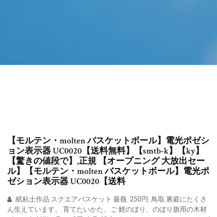
【モルテン・molten バスケットボール】電光ポゼシ
ョン表示器 UC0020【送料無料】【smtb-k】【ky】
【驚きの値段で】,正規 【オープニング 大放出セー
ル】【モルテン・molten バスケットボール】電光ポ
ゼション表示器 UC0020【送料
紙粘土作品 スクエアバスケット 薔薇. 250円. 鳥取 裏庭にたくさ
ん生えています。 育てたいかた、ご 鯉のぼり、のぼり旗用の木材