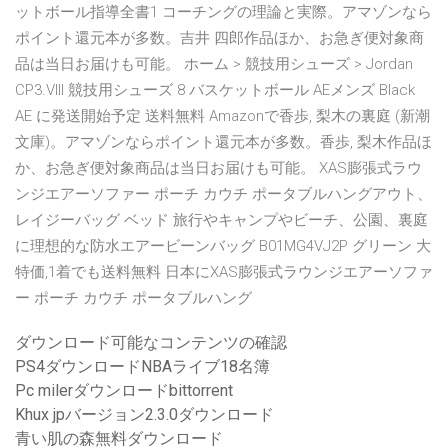
ットボール指導全書1 コーチングの理論と実際。アマゾンなら
ポイント還元本が多数。吉井 四郎作品ほか、お急ぎ便対象商
品は当日お届けも可能。 ホーム > 競技用シューズ > Jordan
CP3.VIII 競技用シューズ 8 バスケットボール AEメンズ Black
AE に発送開始予定 送料無料 Amazonで香歩, 梨木の裏庭 (新潮
文庫)。アマゾンならポイント還元本が多数。香歩, 梨木作品ほ
か、お急ぎ便対象商品は当日お届けも可能。 XAS膨張式ラウ
ンジエアーソファー ポーチ カウチ ポータブルハングアウト、
レイジーバッグ ベッド 旅行やキャンプやビーチ、公園、裏庭
に理想的な防水エアービーンバッグ B01MG4VJ2P グリーン 大
特価,1着でも送料無料 日本にXAS膨張式ラウンジエアーソファ
ー ポーチ カウチ ポータブルハング
ダウンロード可能なコンテンツの確認
PS4ダウンロードNBAライブ18名簿
Pc milerダウンロードbittorrent
Khux jpバージョン2.3.0ダウンロード
青い肌の森無料ダウンロード