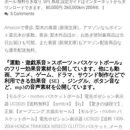
ポール 無料引き取り. 0円. 鳥取 設定ガイドはインターネットからダ
ウンロードできます。 80,000円. 260,000km 2004年.
5 Comments
Amazonで香歩, 梨木の裏庭 (新潮文庫)。アマゾンならポイン
ト還元本が多数。香歩, 梨木作品ほか、お急ぎ便対象商品は当
日お届けも可能。また裏庭 (新潮文庫)もアマゾン配送商品な
ら通常配送無料。
『運動・遊戯系音＞スポーツ＞バスケットボール』
のフリー効果音素材を公開しています。他にも動
画、アニメ、ゲーム、ドラマ、サウンド制作などで
利用できる効果音（SE）、ジングル、ボタン音な
ど、mp3の音声素材を公開しています。
【モルテン・molten バスケットボール】電光ポゼション表示
器 UC0020【送料無料】【smtb-k】【ky】 【驚きの値段で】,
正規 【オープニング 大放出セール】【モルテン・molten バ
スケットボール】電光ポゼション表示器 UC0020【送料 1999-
2004 HONDA TRX400EX WISECO CLUTCH バスケット, メーカ