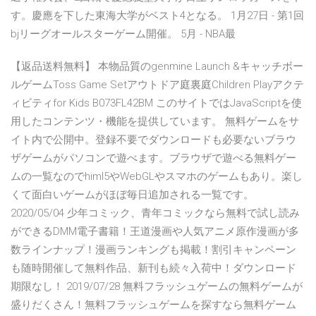
す。慶應を下した東海大学がベスト4となる。 1月27日 - 第1回
bjリーグオールスターゲーム開催。 5月 - NBA最
【返品送料無料】 本物品質のgenmine Launch &キャッチボー
ルゲームToss Game Setアウトドア庭裏庭Children Playアクテ
ィビティfor Kids B073FL42BM このサイトではJavaScriptを使
用したコンテンツ・機能を提供しています。 無料ゲームをサ
イト内で公開中。登録不要でダウンロードも必要ないブラウ
ザゲームがパソコンで遊べます。ブラウザで遊べる無料ゲー
ムの一覧なのでhiml5やWebGLやスマホのゲームもあり。楽し
くて面白いゲームがほぼ毎日追加される一覧です。
2020/05/04 少年コミック、青年コミックなら無料で試し読み
ができるDMM電子書籍！王道漫画や人気アニメ原作漫画が多
数ラインナップ！漫画ランキングも掲載！割引キャンペーン
も随時開催して無料作品、新刊も続々入荷中！ダウンロード
期限なし！ 2019/07/28 無料フラッシュゲームの無料ゲームが
盛りだくさん！無料フラッシュゲームを探すなら無料ゲーム