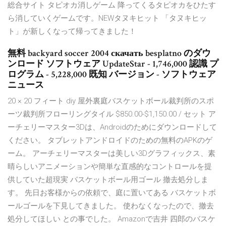
総合サイト タピオカ消しゲーム 降ってくるタピオカをひたす
ら消していくゲームです。NEWタヌキヒット 「タヌキヒッ
ト」が新しくなって帰ってきました！
無料 backyard soccer 2004 скачать besplatno のダウ
ンロード ソフトウェア UpdateStar - 1,746,000 認識 プ
ログラム - 5,228,000 既知 バージョン - ソフトウェア
ニュース
20 × 20 フィート diy 屋外裏庭バスケットボール裁判所のスポ
ーツ裁判所フローリングタイル $850.00-$1,150.00 / セット ア
ーチェリーマスター3Dは、Androidのためにダウンロードして
ください。 タブレットアンドロイドのための無料のAPKのゲ
ーム。 アーチェリーマスターは美しい3Dグラフィックス、素
晴らしいアニメーションや簡単な直感的なコントロールを提
供していた超現実 バスケットボール用ゴール 撤去処分しま
す。 先日お客様からの依頼で、庭に置いてある バスケットボ
ールゴールを下見してきました。 使わなくなったので、撤去
処分してほしい との事でした。 Amazonで吉井 四郎のバスケ