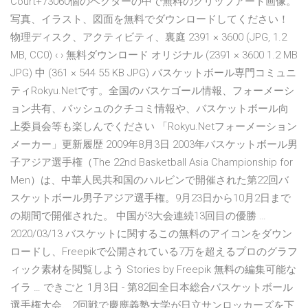
Court+73060個のベクターの中で無料のクリップアート画像。
写真、イラスト、図面を無料でダウンロードしてください！
物理ディスク、アクティビティ、裏庭 2391 × 3600 (JPG, 1.2
MB, CC0) ‹ › 無料ダウンロード オリジナル (2391 × 3600 1.2 MB
JPG) 中 (361 × 544 55 KB JPG) バスケットボール専門コミュニ
ティRokyu.Netです。全国のバスケゴール情報、フォーメーシ
ョン共有、バッシュのクチコミ情報や、バスケットボール向
上委員会等も楽しんでください 「Rokyu.Netフォーメーション
メーカー」更新履歴 2009年8月3日 2003年バスケットボール男
子アジア選手権（The 22nd Basketball Asia Championship for
Men）は、中華人民共和国のハルビンで開催された第22回バ
スケットボール男子アジア選手権。9月23日から10月2日まで
の期間で開催された。 中国が3大会連続13回目の優勝 …
2020/03/13 バスケットに関するこの無料のアイコンをダウン
ロードし、Freepikで公開されている7万を超えるプロのグラフ
ィック素材を閲覧しよう Stories by Freepik 無料の編集可能な
イラ … できごと 1月3日 - 第82回全日本総合バスケットボール
選手権大会、2回戦で慶應義塾大学が日立サンロッカーズを下