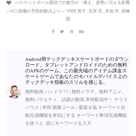
バスケットボール競技での疲労が「構え」姿勢に与える影響
―ACL損傷の予防的観点より― *内田 智子 , 石井 亮 , 木賀 洋 , 高橋
賢
Android用テックデッキスケートボードのダウン
ロード。タブレットアンドロイドのための無料
のAPKのゲーム。この最先端のアイテム課金ス
ケートゲームであなたのモバイルデバイス上の
テックデッキ指板のスリルを感じる。
無料動画 パンドラTV | 無料ドラマ、無料アニメ、
無料バラエティ、話題の動画 常時配信中！ テラス
ハウス | 本田 開幕ゴール | 愛菜＆福 キーワード自
動完成機能を有効にする キーワード事項完成機能
を使うと. 楽にキーワードを入力