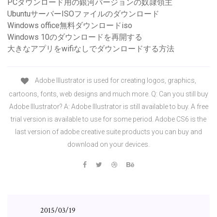
PCダウンロード用の銀河バージョンの奴隷領主
UbuntuサーバーISOファイルのダウンロード
Windows office無料ダウンロードiso
Windows 10のダウンロードを再開する
大きなアプリをwifiなしでダウンロードする方法
Adobe Illustrator is used for creating logos, graphics,
cartoons, fonts, web designs and much more. Q: Can you still buy
Adobe Illustrator? A: Adobe Illustrator is still available to buy. A free
trial version is available to use for some period. Adobe CS6 is the
last version of adobe creative suite products you can buy and
download on your devices.
2015/03/19