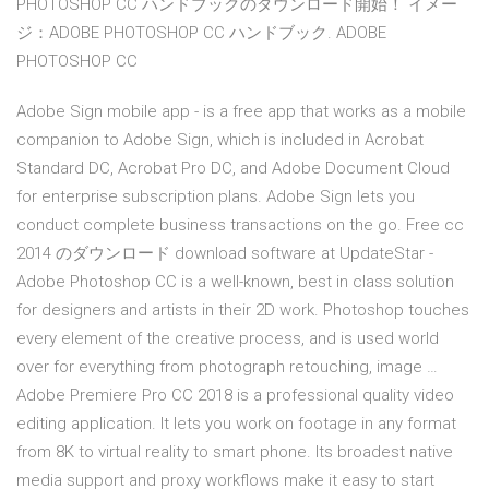
PHOTOSHOP CC ハンドブックのダウンロード開始！ イメー
ジ：ADOBE PHOTOSHOP CC ハンドブック. ADOBE
PHOTOSHOP CC
Adobe Sign mobile app - is a free app that works as a mobile
companion to Adobe Sign, which is included in Acrobat
Standard DC, Acrobat Pro DC, and Adobe Document Cloud
for enterprise subscription plans. Adobe Sign lets you
conduct complete business transactions on the go. Free cc
2014 のダウンロード download software at UpdateStar -
Adobe Photoshop CC is a well-known, best in class solution
for designers and artists in their 2D work. Photoshop touches
every element of the creative process, and is used world
over for everything from photograph retouching, image …
Adobe Premiere Pro CC 2018 is a professional quality video
editing application. It lets you work on footage in any format
from 8K to virtual reality to smart phone. Its broadest native
media support and proxy workflows make it easy to start