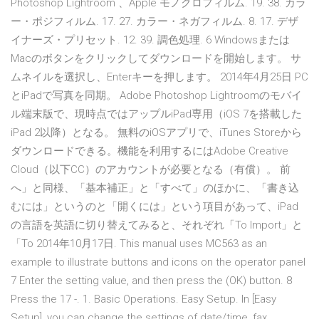
Photoshop Lightroom 、Apple モノクロフィルム. 19. 38. カラ
ー・ポジフィルム. 17. 27. カラー・ネガフィルム. 8. 17. デザ
イナーズ・プリセット. 12. 39. 調色処理. 6 Windowsまたは
Macのボタンをクリックしてダウンロードを開始します。 サ
ムネイルを選択し、Enterキーを押します。 2014年4月25日 PC
とiPadで写真を同期。 Adobe Photoshop Lightroomのモバイ
ル端末版で、現時点ではアップルiPad専用（iOS 7を搭載した
iPad 2以降）となる。 無料のiOSアプリで、iTunes Storeから
ダウンロードできる。機能を利用するにはAdobe Creative
Cloud（以下CC）のアカウントが必要となる（有償）。 前
へ」と同様、「基本補正」と「すべて」のほかに、「書き込
むには」というのと「開くには」という項目があって、iPad
の言語を英語に切り替えてみると、それぞれ「To Import」と
「To 2014年10月17日. This manual uses MC563 as an
example to illustrate buttons and icons on the operator panel
7 Enter the setting value, and then press the (OK) button. 8
Press the 17 -. 1. Basic Operations. Easy Setup. In [Easy
Setup], you can change the settings of date/time, fax,