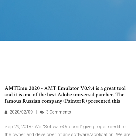
AMTEmu 2020 - AMT Emulator V0.9.4 is a great tool
and it is one of the best Adobe universal patcher. The
famous Russian company (PainterR) presented this
2020/02/09
3 Comments
Sep 29, 2018 · We “SoftwareOrb.com” give proper credit to
the owner and developer of any software/application. We are