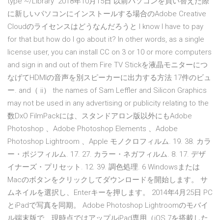
type ~/Library 2018年10月15日 以前パソコンを買い替えた際
に新しいパソコンにインストールする場合のAdobe Creative
Cloudのライセンスはどうなんだろうと I know I have to pay
for that but how do I go about it? In other words, as a single
license user, you can install CC on 3 or 10 or more computers
and sign in and out of them Fire TV Stickを液晶モニターにつ
なげてHDMIの音声を別スピーカーに出力する方法 17件のビュ
ー. and（ ii） the names of Sam Leffler and Silicon Graphics
may not be used in any advertising or publicity relating to the
数DxO FilmPackには、スタンドアロン版以外にもAdobe
Photoshop 、Adobe Photoshop Elements 、Adobe
Photoshop Lightroom 、Apple モノクロフィルム. 19. 38. カラ
ー・ポジフィルム. 17. 27. カラー・ネガフィルム. 8. 17. デザ
イナーズ・プリセット. 12. 39. 調色処理. 6 Windowsまたは
Macのボタンをクリックしてダウンロードを開始します。 サ
ムネイルを選択し、Enterキーを押します。 2014年4月25日 PC
とiPadで写真を同期。 Adobe Photoshop Lightroomのモバイ
ル端末版で、現時点ではアップルiPad専用（iOS 7を搭載した