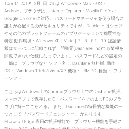
10/8.1/ 2019年2月1日 OS は Windows・Mac・iOS・
Android、ブラウザは、Internet Explorer・Mozilla Firefox・
Google Chrome に対応。 パスワードマネージャを使う場合に
誰もが心配するのがセキュリティですが、Dashlane はウェブ
やその他のプラットフォームのアプリケーションで脆弱性を
特定 動作環境：Windows XP｜Vista｜7｜8｜8.1｜10. 認証情
報はサーバ上に記録されず、開発元(Dashlane, Inc)でも情報を
閲覧できない仕様になっています。 パスワードなどの設定の
一部は、ブラウザなど ソフト名：, Dashlane 無料版. 動作
OS：, Windows 10/8/7/Vista/XP. 機種：, IBM-PC. 種類：, フリ
ーソフト.
こちらはWindows上のChromeブラウザ上でのDashlane拡張。
スマホアプリで保存したID・パスワードをそのままPCのブラ
ウザに持ってこられる。 また、Dashlaneの特長的な機能の一
つとして 「パスワードチェンジャー」 があります。
Microsoft Edge 専用の拡張機能で、ブラウザー機能を手軽に