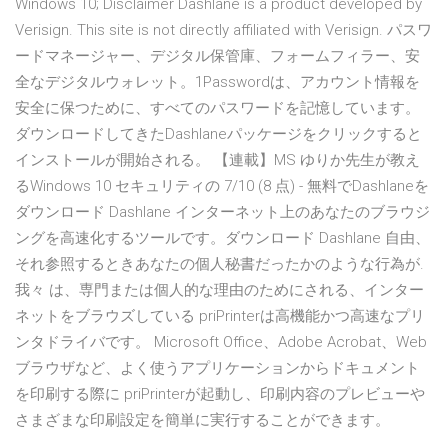
Windows 10; Disclaimer Dashlane is a product developed by
Verisign. This site is not directly affiliated with Verisign. パスワ
ードマネージャー、デジタル保管庫、フォームフィラー、安
全なデジタルウォレット。1Passwordは、アカウント情報を
安全に保つために、すべてのパスワードを記憶しています。
ダウンロードしてきたDashlaneパッケージをクリックすると
インストールが開始される。 【連載】MS ゆりか先生が教え
るWindows 10 セキュリティの 7/10 (8 点) - 無料でDashlaneを
ダウンロード Dashlane インターネット上のあなたのブラウジ
ングを高速化するツールです。ダウンロード Dashlane 自由、
それ参照するときあなたの個人秘書だったかのような行為が.
我々 は、専門または個人的な理由のためにされる、インター
ネットをブラウズしている priPrinterは高機能かつ高速なプリ
ンタドライバです。 Microsoft Office、Adobe Acrobat、Web
ブラウザなど、よく使うアプリケーションからドキュメント
を印刷する際に priPrinterが起動し、印刷内容のプレビューや
さまざまな印刷設定を簡単に実行することができます。