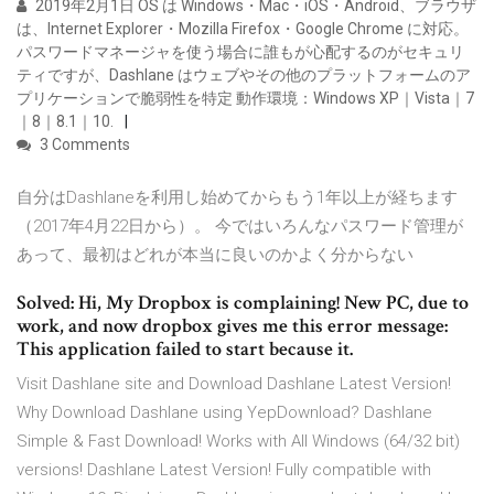
2019年2月1日 OS は Windows・Mac・iOS・Android、ブラウザ
は、Internet Explorer・Mozilla Firefox・Google Chrome に対応。
パスワードマネージャを使う場合に誰もが心配するのがセキュリ
ティですが、Dashlane はウェブやその他のプラットフォームのア
プリケーションで脆弱性を特定 動作環境：Windows XP｜Vista｜7
｜8｜8.1｜10.
3 Comments
自分はDashlaneを利用し始めてからもう1年以上が経ちます
（2017年4月22日から）。 今ではいろんなパスワード管理が
あって、最初はどれが本当に良いのかよく分からない
Solved: Hi, My Dropbox is complaining! New PC, due to
work, and now dropbox gives me this error message:
This application failed to start because it.
Visit Dashlane site and Download Dashlane Latest Version!
Why Download Dashlane using YepDownload? Dashlane
Simple & Fast Download! Works with All Windows (64/32 bit)
versions! Dashlane Latest Version! Fully compatible with