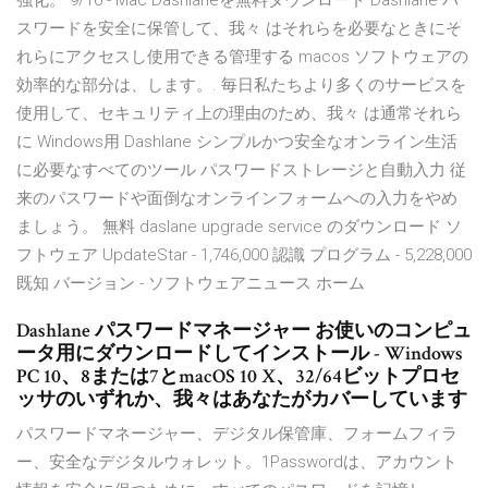
強化。 9/10 - Mac Dashlaneを無料ダウンロード Dashlane パ
スワードを安全に保管して、我々 はそれらを必要なときにそ
れらにアクセスし使用できる管理する macos ソフトウェアの
効率的な部分は、します。. 毎日私たちより多くのサービスを
使用して、セキュリティ上の理由のため、我々 は通常それら
に Windows用 Dashlane シンプルかつ安全なオンライン生活
に必要なすべてのツール パスワードストレージと自動入力 従
来のパスワードや面倒なオンラインフォームへの入力をやめ
ましょう。 無料 daslane upgrade service のダウンロード ソ
フトウェア UpdateStar - 1,746,000 認識 プログラム - 5,228,000
既知 バージョン - ソフトウェアニュース ホーム
Dashlane パスワードマネージャー お使いのコンピュ
ータ用にダウンロードしてインストール - Windows
PC 10、8または7とmacOS 10 X、32/64ビットプロセ
ッサのいずれか、我々はあなたがカバーしています
パスワードマネージャー、デジタル保管庫、フォームフィラ
ー、安全なデジタルウォレット。1Passwordは、アカウント