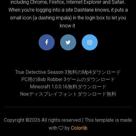
including Chrome, Firefox, Internet Explorer and Safari.
When you're logging into a site Dashlane knows, it puts a
small icon (a dashing impala) in the login box to let you
know it
True Detective Season 3無料のmp4ダウンロード
PC用のbob Robber 3ゲームのダウンロード
Minecraft 1.0.0.16無料ダウンロード
Noeディスプレイフォントダウンロード無料
Copyright ©
2026 All rights reserved | This template is made
with
by
Colorlib