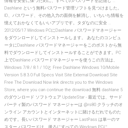
情報を安全に保つために、すべてのパスワードを記憶し …
Dashlane という無料パスワード管理ソフトを見つけました。
ID、パスワード、その他入力の面倒を解消し、いちいち情報を
憶えておかなくてもいいアプリです。タダなのに安全 …
2012/05/17 Windows PCにDashlane パスワードマネージャー
をダウンロードしてインストールします。 あなたのコンピュ
ータにDashlane パスワードマネージャーをこのポストから無
料でダウンロードしてインストールすることができます。PC
上でDashlane パスワードマネージャーを使うこの方法は、
Windows 7/8 / 8.1 / 10と Free Dashlane Windows 10/Mobile
Version 5.8.3.0 Full Specs Visit Site External Download Site
Free The Download Now link directs you to the Windows
Store, where you can continue the download 無料 dashlane 5
のダウンロード ソフトウェア UpdateStar - 最近では、サード
パーティ製のパスワード マネージャーは @rs80 クラッチのオ
ンライン アカウントとインターネットに賭けるだれでものた
めです。長いパスワード マネージャー LastPass は単一のマ
スター パスワードは、後ろにすべての Windows PCに