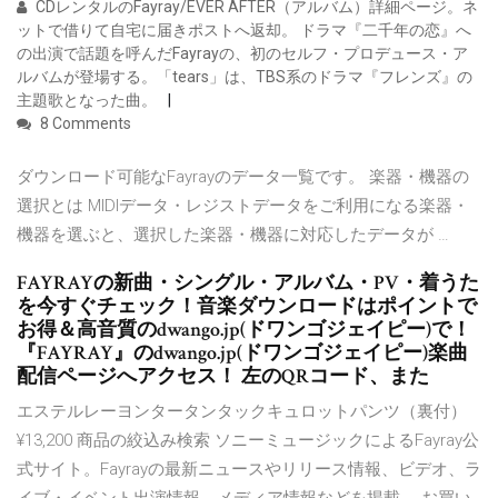
CDレンタルのFayray/EVER AFTER（アルバム）詳細ページ。ネ
ットで借りて自宅に届きポストへ返却。 ドラマ『二千年の恋』へ
の出演で話題を呼んだFayrayの、初のセルフ・プロデュース・ア
ルバムが登場する。「tears」は、TBS系のドラマ『フレンズ』の
主題歌となった曲。
8 Comments
ダウンロード可能なFayrayのデータ一覧です。 楽器・機器の
選択とは MIDIデータ・レジストデータをご利用になる楽器・
機器を選ぶと、選択した楽器・機器に対応したデータが …
FAYRAYの新曲・シングル・アルバム・PV・着うた
を今すぐチェック！音楽ダウンロードはポイントで
お得＆高音質のdwango.jp(ドワンゴジェイピー)で！
『FAYRAY』のdwango.jp(ドワンゴジェイピー)楽曲
配信ページへアクセス！ 左のQRコード、また
エステルレーヨンタータンタックキュロットパンツ（裏付）
¥13,200 商品の絞込み検索 ソニーミュージックによるFayray公
式サイト。Fayrayの最新ニュースやリリース情報、ビデオ、ラ