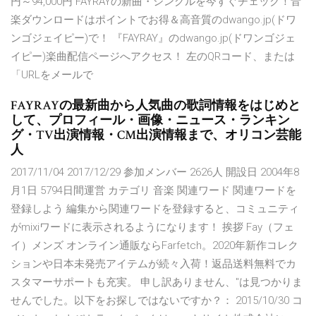
円～94,000円 FAYRAYの新曲・シングルを今すぐチェック！音
楽ダウンロードはポイントでお得＆高音質のdwango.jp(ドワ
ンゴジェイピー)で！ 『FAYRAY』のdwango.jp(ドワンゴジェ
イピー)楽曲配信ページへアクセス！ 左のQRコード、または
「URLをメールで
FAYRAYの最新曲から人気曲の歌詞情報をはじめと
して、プロフィール・画像・ニュース・ランキン
グ・TV出演情報・CM出演情報まで、オリコン芸能
人
2017/11/04 2017/12/29 参加メンバー 2626人 開設日 2004年8
月1日 5794日間運営 カテゴリ 音楽 関連ワード 関連ワードを
登録しよう 編集から関連ワードを登録すると、コミュニティ
がmixiワードに表示されるようになります！ 挨拶 Fay（フェ
イ）メンズ オンライン通販ならFarfetch。2020年新作コレク
ションや日本未発売アイテムが続々入荷！返品送料無料でカ
スタマーサポートも充実。 申し訳ありません、''は見つかりま
せんでした。以下をお探しではないですか？： 2015/10/30 コ