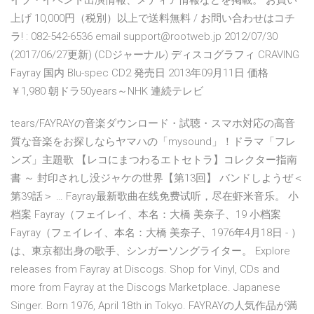
イブ・イベント出演情報、メディア情報などを掲載。 お買い
上げ 10,000円（税別）以上で送料無料 / お問い合わせはコチ
ラ! : 082-542-6536 email support@rootweb.jp 2012/07/30
(2017/06/27更新) (CDジャーナル) ディスコグラフィ CRAVING
Fayray 国内 Blu-spec CD2 発売日 2013年09月11日 価格
￥1,980 朝ドラ50years～NHK 連続テレビ
tears/FAYRAYの音楽ダウンロード・試聴・スマホ対応の高音
質な音楽をお探しならヤマハの「mysound」！ドラマ「フレ
ンズ」主題歌 【レコにまつわるエトセトラ】コレクター指南
書 ～ 封印されし没ジャケの世界【第13回】 バンドしようぜ＜
第39話＞ … Fayray最新歌曲在线免费试听，尽在虾米音乐。 小
档案 Fayray（フェイレイ、本名：大橋 美奈子、19 小档案
Fayray（フェイレイ、本名：大橋 美奈子、1976年4月18日 - ）
は、東京都出身の歌手、シンガーソングライター。 Explore
releases from Fayray at Discogs. Shop for Vinyl, CDs and
more from Fayray at the Discogs Marketplace. Japanese
Singer. Born 1976, April 18th in Tokyo. FAYRAYの人気作品が満