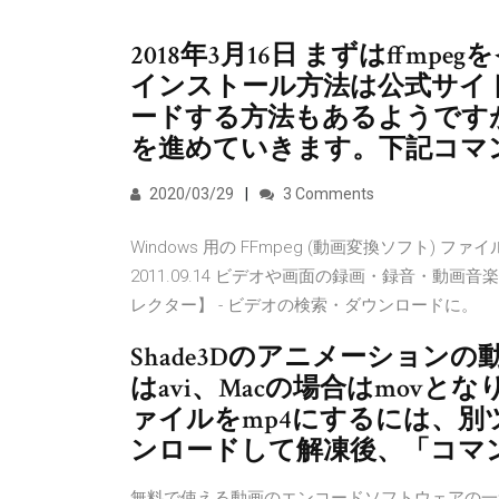
2018年3月16日 まずはff
インストール方法は公式サイ
ードする方法もあるようですが、
を進めていきます。下記コマン
2020/03/29
3 Comments
Windows 用の FFmpeg (動画変換ソフト) ファイル：, M_F
2011.09.14 ビデオや画面の録画・録音・動画
レクター】 - ビデオの検索・ダウンロードに。
Shade3Dのアニメーションの
はavi、Macの場合はmovと
ァイルをmp4にするには、別ツ
ンロードして解凍後、「コマ
無料で使える動画のエンコードソフトウェアの一つに