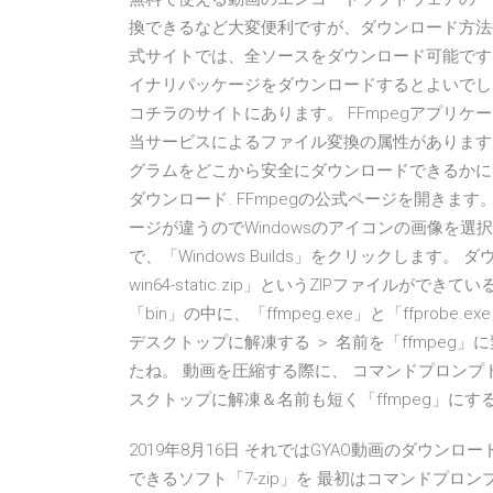
換できるなど大変便利ですが、ダウンロード方法や
式サイトでは、全ソースをダウンロード可能です
イナリパッケージをダウンロードするとよいでしょ
コチラのサイトにあります。 FFmpegアプリ
当サービスによるファイル変換の属性があります：
グラムをどこから安全にダウンロードできるかにつ
ダウンロード. FFmpegの公式ページを開きます。
ージが違うのでWindowsのアイコンの画像を選択しま
で、「Windows Builds」をクリックします。 ダウン
win64-static.zip」というZIPファイルが
「bin」の中に、「ffmpeg.exe」と「ffpro
デスクトップに解凍する ＞ 名前を「ffmpeg」
たね。 動画を圧縮する際に、 コマンドプロンプ
スクトップに解凍＆名前も短く「ffmpeg」に
2019年8月16日 それではGYAO動画のダウンロ
できるソフト「7-zip」を 最初はコマンドプロン