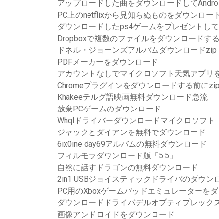
アップロードした曲をダウンロードしてAndroidで
PC上のnetflixから見知らぬものをダウンロー
ダウンロードしたps4ゲームをプレゼントし
Dropboxで複数のファイルをダウンロードす
ドネル・ジョーンズアルバムダウンロードzip
PDFメーカーをダウンロード
アカウントなしでマイクロソフト天気アプリ
Chromeプラグインをダウンロードする前にz
Khakeeテルグ語映画無料ダウンロード急流
放棄PCゲームのダウンロード
Whqlドライバーダウンロードマイクロソフト
ジャックとダイアンを無料でダウンロード
6ix0ine day69アルバムの無料ダウンロード
フィルモラダウンロード版「5.5」
自然に話すドラゴンの無料ダウンロード
2in1 USBジョイスティックドライバのダウン
PC用のXboxゲームパッドエミュレーターを
ダウンロードドライバデルオプティプレックス9
画像アンドロイドをダウンロード