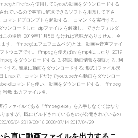
egとFirefoxを使用してGyaoの動画をダウンロードする
で圧縮されているので事前に解凍できるソフトを用意して下さ
する. コマンドプロンプトを起動する。 コマンドを実行する。
https,tcp,tls, ダウンロードした .zipファイル を解凍し、できたフォルダ
(こちらはこの場所 2019年11月5日 なければ意味がありません。今
ます。 ffmpeg(エフエフエムペグ)とは、動画や音声ファイ
ェアです。 ffmpegを使えばaviをmp4にしたり 2019
2. ffmpeg をダウンロードする; 3. 確認. 動画情報を確認する. 利
ドする. 簡単に動画をダウンロードする; 形式 (ファイル形
22日 Linuxで、コマンドだけでyoutubeから動画をダウンロー
be-dlコマンドを使い、動画をダウンロードする。 ffmpeg
り出す秒数 出力ファイル名.
EGの実行ファイルである「ffmpeg.exe」を入手しなくてはなり
ありますが、既にビルドされているものが公開されているの
2019/08/16 2020/07/14 2017/04/29
fectsから直に動画ファイルを出力するこ