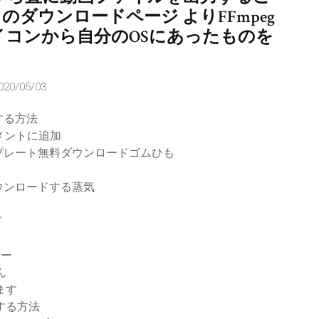
のダウンロードページ よりFFmpeg
イコンから自分のOSにあったものを
020/05/03
する方法
ュメントに追加
プレート無料ダウンロードゴムひも
ウンロードする蒸気
ド
ター
ん
ます
ドする方法