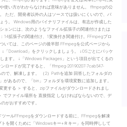
使い方がわからなければ意味がありません。 ffmpegの公
。 ただ、開発者以外の人はソースでは扱いにくいので、バ
う。 Windows用のバイナリファイルは、有志が作成した
ケーションには、次のようなファイル拡張子の関連付けまたは
14拡張子の関連付け、1変換付き関連付け。FFmpegプロ
いては、このページの後半部 FFmpegを公式ページから
 ↓「Download」をクリックしましょう。 ↓OSごとにパッケ
す。 ↓「Windows Packages」という項目が出てくるの
ロードが完了すると、「ffmpeg-20190207-7cab547-
できているので、解凍します。 （2）Pathを追加 回答したフォルダの
be.exe」があるので、「bin」フォルダを環境変数に追加します。
に変更する ＞ すると、zipファイルがダウンロードされまし
ト でファイル場所を 直接指定 しなければならないので、デ
するのがおすすめです。
ードツールFFmpegをダウンロードする前に、FFmpegを解凍
プトを開くために「Windowsキー+Ｒキー」を同時押しして