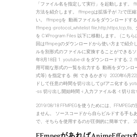
「ファイル名を指定して実行」を起動します。 ffmp
方法を紹介します。 ffmpegは拡張子が.7z
い。 ffmpegを 動画ファイルをダウンロード
ffmpeg -protocol_whitelist file,http,
を C:¥Program Files 以下に移動します。 
回はffmpegのダウンロードから使い方まで紹介し
ルを別形式のファイルに変換することができるソフトウ
年8月18日 1. youtube-dl をダウンロードする; 
用可能な形式の一覧を出力する. 動画をダウンロー
式等) を指定する. 例: できるかぎり 2020年6月
ドして任意の時間を切り出してgifアニ化する yotu
-ss 切り出し開始時間 -i 入力ファイル名 -t 切
2019/08/18 FFMPEGを使うためには、FFMP
ません。 ソースコードから自らビルドする手も
で、そちらを使用するのが圧倒的に簡単です。 2020/05/04 
FFmpegがあればAnimeEf