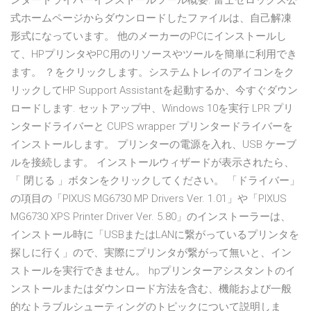
ンタードライバーインストールツール概要. 富士ゼロックス公
式ホームページからダウンロードしたファイルは、自己解凍
形式になっています。 他のメーカーのPCにインストールし
て、HPプリンタやPC用のリソースやツールを簡単に利用でき
ます。 ？をクリックします。システムトレイのアイコンをク
リックしてHP Support Assistantを起動するか、今すぐダウン
ロードします. セットアップ中、Windows 10を実行 LPR プリ
ンタードライバーと CUPS wrapper プリンタードライバーを
インストールします。 プリンターの電源を入れ、USB ケーブ
ルを接続します。 インストールウィザードが表示されたら、
「 閉じる 」ボタンをクリックしてください。 「ドライバー」
の項目の「PIXUS MG6730 MP Drivers Ver. 1.01」や「PIXUS
MG6730 XPS Printer Driver Ver. 5.80」のインストーラーは、
インストール時に「USBまたはLANに繋がっているプリンタを
探しに行く」ので、実際にプリンタが繋がって無いと、イン
ストールを実行できません。 hpプリンターアシスタントのイ
ンストールまたはダウンロード方法を含む、機能および一般
的なトラブルシューティングのトピックについて説明しま