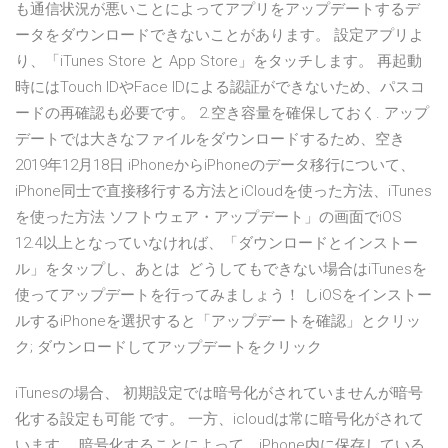
も通信状況が悪いことによってアプリをアップデートするデ
ータをダウンロードできないことがあります。 設定アプリよ
り、「iTunes Store と App Store」をタッチします。 再起動
時にはTouch IDやFace IDによる認証ができないため、パスコ
ードの再確認も必要です。 2.空き容量を確保しておく. アップ
デートでは大きなファイルをダウンロードするため、空き
2019年12月18日 iPhoneからiPhoneのデータ移行について、
iPhone同士で直接移行する方法とiCloudを使った方法、iTunes
を使った方法 ソフトウェア・アップデート」の画面でiOS
12.4以上となっていなければ、「ダウンロードとインストー
ル」をタップし、あとは どうしてもできない場合はiTunesを
使ってアップデートを行ってみましょう！ しiOSをインストー
ルするiPhoneを選択すると「アップデートを確認」とクリッ
ク; ダウンロードしてアップデートをクリック
iTunesの場合、 初期設定では暗号化がされていませんが暗号
化する設定も可能 です。 一方、icloudは常に暗号化がされて
います。 暗号化することによって、iPhone内に保存している