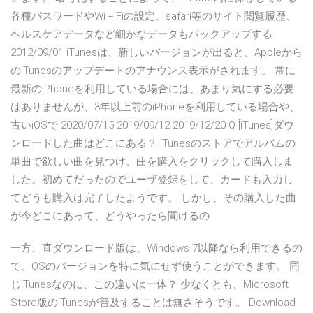
各種パスワードやWi－Fiの設定、safari等のサイト閲覧履歴、
ヘルスケアデータなど細かなデータもバックアップする
2012/09/01 iTunesは、新しいバージョンが出ると、Appleから
のiTunesのアップデートのアナウンス表示がされます。 常に
最新のiPhoneを利用している場合には、あまり気にする必要
はありませんが、3年以上前のiPhoneを利用している場合や、
古いiOSで 2020/07/15 2019/09/12 2019/12/20 Q [iTunes]ダウ
ンロードした曲はどこにある？ iTunesのストアでアルバムの
単曲で欲しい曲を見つけ、曲を購入をクリックして購入しま
した。初めてだったのでユーザ登録をして、カードも入力し
てどうも購入は完了したようです。 しかし、その購入した曲
が今どこにあって、どうやったら聞けるの
一方、直ダウンロード版は、Windows 7以降なら利用できるの
で、OSのバージョンを特に気にせず使うことができます。 同
じiTunesなのに、この違いは一体？ 少なくとも、Microsoft
Store版のiTunesが普及することは無さそうです。 Download