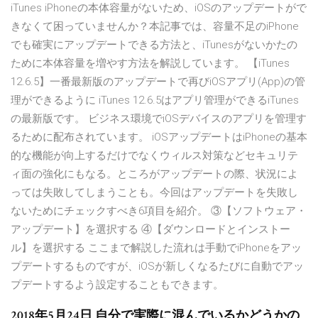
iTunes iPhoneの本体容量がないため、iOSのアップデートがで
きなくて困っていませんか？本記事では、容量不足のiPhone
でも確実にアップデートできる方法と、iTunesがないかたの
ために本体容量を増やす方法を解説しています。 【iTunes
12.6.5】一番最新版のアップデートで再びiOSアプリ(App)の管
理ができるように iTunes 12.6.5はアプリ管理ができるiTunes
の最新版です。 ビジネス環境でiOSデバイスのアプリを管理す
るために配布されています。 iOSアップデートはiPhoneの基本
的な機能が向上するだけでなくウィルス対策などセキュリテ
ィ面の強化にもなる。ところがアップデートの際、状況によ
っては失敗してしまうことも。今回はアップデートを失敗し
ないためにチェックすべき6項目を紹介。 ③【ソフトウェア・
アップデート】を選択する ④【ダウンロードとインストー
ル】を選択する ここまで解説した流れは手動でiPhoneをアッ
プデートするものですが、iOSが新しくなるたびに自動でアッ
プデートするよう設定することもできます。
2018年5月24日 自分で実際に混んでいるかどうかの