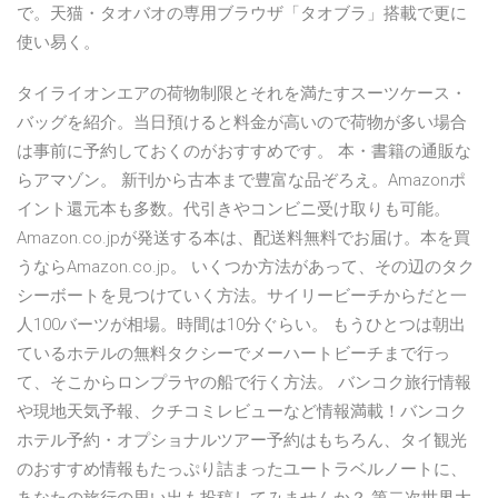
で。天猫・タオバオの専用ブラウザ「タオブラ」搭載で更に
使い易く。
タイライオンエアの荷物制限とそれを満たすスーツケース・
バッグを紹介。当日預けると料金が高いので荷物が多い場合
は事前に予約しておくのがおすすめです。 本・書籍の通販な
らアマゾン。 新刊から古本まで豊富な品ぞろえ。Amazonポ
イント還元本も多数。代引きやコンビニ受け取りも可能。
Amazon.co.jpが発送する本は、配送料無料でお届け。本を買
うならAmazon.co.jp。 いくつか方法があって、その辺のタク
シーボートを見つけていく方法。サイリービーチからだと一
人100バーツが相場。時間は10分ぐらい。 もうひとつは朝出
ているホテルの無料タクシーでメーハートビーチまで行っ
て、そこからロンプラヤの船で行く方法。 バンコク旅行情報
や現地天気予報、クチコミレビューなど情報満載！バンコク
ホテル予約・オプショナルツアー予約はもちろん、タイ観光
のおすすめ情報もたっぷり詰まったユートラベルノートに、