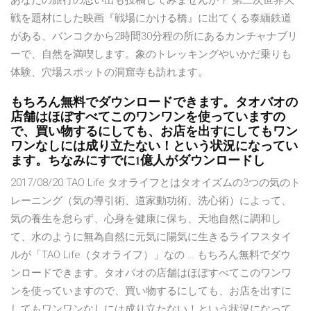
あなたの旅行の思い出も投稿してみませんか？ 第二次世界大
戦を題材にした映画『戦場にかける橋』に出てくる泰緬鉄道
がある、バンコクから2時間30分程の所にあるカンチャナブリ
ーで、自然を満喫します。象のトレッキングやいかだ乗りも
体験、穴場スポットの洞窟寺も訪れます。
もちろん無料でダウンロードできます。タオバオの
店舗はほぼすべてこのワンワンを使っていますの
で、買い物するにしても、お店を出すにしてもワン
ワンなしには成り立たない！という状況になってい
ます。ちなみにすでに1億人がダウンロードし
2017/08/20 TAO Life タオライフとはタオイズムの3つの気のト
レーニング（気の導引術、道家動功術、洗心術）によって、
気の養生を怠らず、心身を健康に保ち、天地自然に調和し
て、水のように無為自然に元気に陽気に生きるライフスタイ
ルが「TAO Life（タオライフ）」なの … もちろん無料でダウ
ンロードできます。タオバオの店舗はほぼすべてこのワンワ
ンを使っていますので、買い物するにしても、お店を出すに
してもワンワンなしには成り立たない！という状況になって