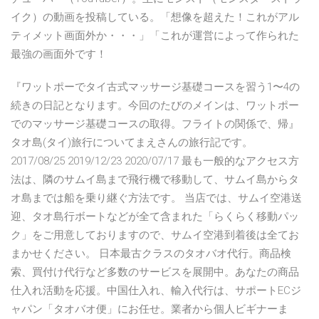
イク）の動画を投稿している。「想像を超えた！これがアル
ティメット画面外か・・・」「これが運営によって作られた
最強の画面外です！
『ワットポーでタイ古式マッサージ基礎コースを習う1〜4の
続きの日記となります。今回のたびのメインは、ワットポー
でのマッサージ基礎コースの取得。フライトの関係で、帰』
タオ島(タイ)旅行についてまえさんの旅行記です。
2017/08/25 2019/12/23 2020/07/17 最も一般的なアクセス方
法は、隣のサムイ島まで飛行機で移動して、サムイ島からタ
オ島までは船を乗り継ぐ方法です。 当店では、サムイ空港送
迎、タオ島行ボートなどが全て含まれた「らくらく移動パッ
ク」をご用意しておりますので、サムイ空港到着後は全てお
まかせください。 日本最古クラスのタオバオ代行。商品検
索、買付け代行など多数のサービスを展開中。あなたの商品
仕入れ活動を応援。中国仕入れ、輸入代行は、サポートECジ
ャパン「タオバオ便」にお任せ。業者から個人ビギナーま