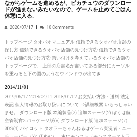
ながらゲームを進めるが、ピカチュウのダウンロー
ドが進まないみたいなので、ゲームを止めてごはん
休憩に入る。
2020/07/17
10 Comments
トップページ タオバオマニュアル 信頼できるタオバオ店舗の
探し方 信頼できるタオバオ店舗の見つけ方② 信頼できるタオ
バオ店舗の見つけ方② 買い付けを考えているタオバオ店舗の
トップページで、 上部の店舗名が書いてある部分にカーソル
を重ねると下の図のようなウィンドウが出てき
2014/11/01
2019/06/17 2018/04/11 2018/01/02 お支払い方法・送料 法定
表記 個人情報のお取り扱いについて ⇒詳細検索 いらっしゃい
ませ。 ダウンロード版 本編製品(3) 追加ステージ(2) ぼくは航
空管制官3 パッケージ版(8) ダウンロード版 追加ステージ(7)
3DS(4) パイロット タオラーちゃんねるはゲーム実況者・ユー
チューバー（YouTuber）。主にモンスト（モンスターストラ