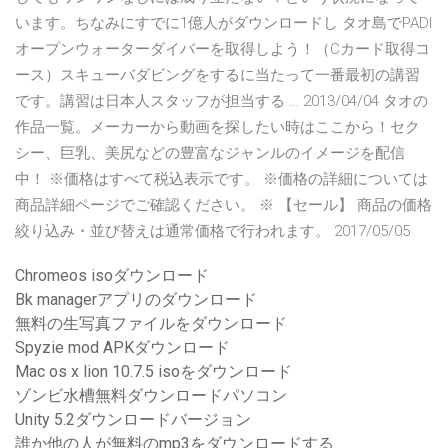
います。ちなみにすでに1億人がダウンロードし タオ島でPADI
オープンウォーターダイバーを取得しよう！（Cカード取得コ
ース）スキューバダビングをするに当たって一番最初の講習
です。講習は日本人スタッフが担当する … 2013/04/04 タオの
作品一覧。メーカーから動画を探したい時はここから！セク
シー、巨乳、美尻などの豊富なジャンルのイメージを配信
中！ ※価格はすべて税込表示です。 ※価格の詳細については
商品詳細ページでご確認ください。 ※ 【セール】 商品の価格
絞り込み・並び替えは通常価格で行われます。 2017/05/05
Chromeos isoダウンロード
Bk managerアプリのダウンロード
無料の生写真ファイルをダウンロード
Spyzie mod APKダウンロード
Mac os x lion 10.7.5 isoをダウンロード
ゾンビ水槽無料ダウンロードパソコン
Unity 5.2ダウンロードバージョン
誰か他の人が無料のmp3をダウンロードする