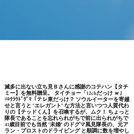
滅多に出ない立ち見Ｂさんに感謝のコテハン【タチ
ミー】を無料贈呈。 タイチョー「12chだっけ ｗ」
⇒ｸﾗｳﾄﾞｸﾞﾏ「テレ東だっけ？ ソウルイーターを寄越
せと言うと “エレガント” な方法と言いつつ人質代わ
りの【テッドくん】を召喚するが、ムク！ ちょっと
隊長であることを忘れられがちで前に出られがちで
41歳目前でも当然 “未婚” のドグマ風見隊長の、元ア
ラン・プロストのドライビング と順調に数を増やし