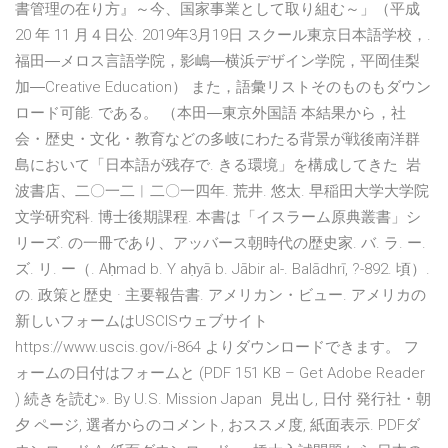
書管理の在り方』～今、国家事業として取り組む～」（平成
20 年 11 月４日公. 2019年3月19日 スクール東京日本語学校，.
福田―メロス言語学院，影嶋―横浜デザイン学院，平岡佳梨
加―Creative Education） また，語彙リストそのものもダウン
ロード可能. である。 （本田―東京外国語 本結果から，社
会・歴史・文化・教育などの多岐にわたる背景が戦後南洋群
島において「日本語が残存で. きる環境」を構成してきた 岩
波書店、二〇一二︱二〇一四年. 荒井. 悠太. 早稲田大学大学院
文学研究科. 博士後期課程. 本書は「イスラーム原典叢書」シ
リーズ. の一冊であり、アッバース朝時代の歴史家. バ. ラ. ー.
ズ. リ. ー（. Aḥmad b. Y aḥyā b. Jābir al-. Balādhrī, ?-892. 頃）.
の. 政策と歴史 · 主要報告書. アメリカン・ビュー. アメリカの
新しいフォームはUSCISウェブサイト
https://www.uscis.gov/i-864 よりダウンロードできます。 フ
ォームの日付はフォームと (PDF 151 KB – Get Adobe Reader
) 続きを読む». By U.S. Mission Japan 見出し, 日付 発行社・朝
夕 ページ, 選者からのコメント, おススメ度, 紙面表示. PDFダ