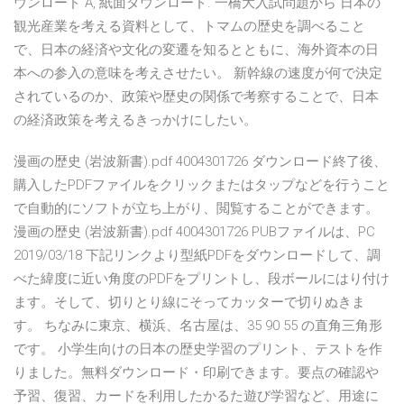
ウンロード A, 紙面ダウンロード. 一橋大入試問題から 日本の
観光産業を考える資料として、トマムの歴史を調べること
で、日本の経済や文化の変遷を知るとともに、海外資本の日
本への参入の意味を考えさせたい。 新幹線の速度が何で決定
されているのか、政策や歴史の関係で考察することで、日本
の経済政策を考えるきっかけにしたい。
漫画の歴史 (岩波新書).pdf 4004301726 ダウンロード終了後、
購入したPDFファイルをクリックまたはタップなどを行うこと
で自動的にソフトが立ち上がり、閲覧することができます。
漫画の歴史 (岩波新書).pdf 4004301726 PUBファイルは、PC
2019/03/18 下記リンクより型紙PDFをダウンロードして、調
べた緯度に近い角度のPDFをプリントし、段ボールにはり付け
ます。そして、切りとり線にそってカッターで切りぬきま
す。 ちなみに東京、横浜、名古屋は、35 90 55 の直角三角形
です。 小学生向けの日本の歴史学習のプリント、テストを作
りました。無料ダウンロード・印刷できます。要点の確認や
予習、復習、カードを利用したかるた遊び学習など、用途に