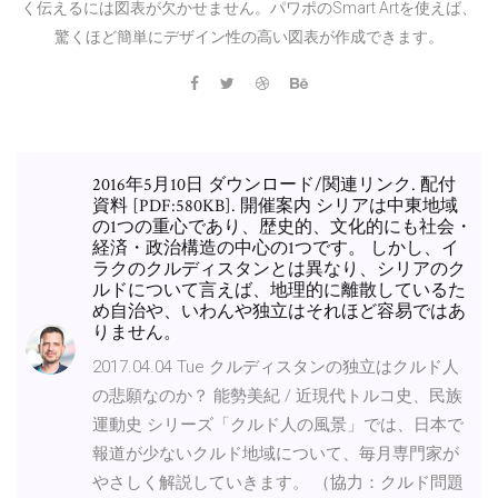
く伝えるには図表が欠かせません。パワポのSmart Artを使えば、
驚くほど簡単にデザイン性の高い図表が作成できます。
2016年5月10日 ダウンロード/関連リンク. 配付
資料 [PDF:580KB]. 開催案内 シリアは中東地域
の1つの重心であり、歴史的、文化的にも社会・
経済・政治構造の中心の1つです。 しかし、イ
ラクのクルディスタンとは異なり、シリアのク
ルドについて言えば、地理的に離散しているた
め自治や、いわんや独立はそれほど容易ではあ
りません。
2017.04.04 Tue クルディスタンの独立はクルド人
の悲願なのか？ 能勢美紀 / 近現代トルコ史、民族
運動史 シリーズ「クルド人の風景」では、日本で
報道が少ないクルド地域について、毎月専門家が
やさしく解説していきます。 （協力：クルド問題