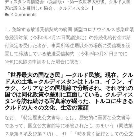
ディスタン高揚協会 （英語版） - 第一次世界大戦後、クルド人国
家の設立を目指した協会 。 クルディスタン
4 Comments
1．免除する放送受信契約の範囲 新型コロナウイルス感染症緊
急経済対策（令和2年4月20日閣議決定）の持続化給付金の給
付決定を受けた者が、事業所等住居以外の場所に受信機を設
置して締結している放送受信契約 （令和3年3月31日までに
NHKに免除の申請をした場合に限る）
「世界最大の国なき民」―クルド民族。現在、クル
ド人の土地＝クルディスタンはトルコ、イラン、イ
ラク、シリアなどの国境線で分断され、それぞれの
国では同化政策や差別に直面している。クルディス
タンを訪ね続ける写真家が綴った、トルコに生きる
クルドの人々の文化、生活の素顔
なお、「特定歴史公文書等」とは、歴史的に重要な公文書等
であって、国立公文書館等に移管されたも. のをいう（同法第
２条第６項及び第７項）。 41 「『時を貫く記録としての公文