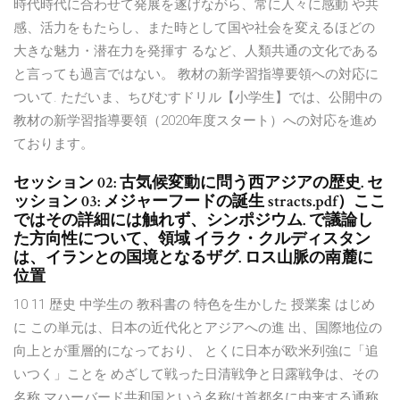
時代時代に合わせて発展を遂げながら、常に人々に感動 や共
感、活力をもたらし、また時として国や社会を変えるほどの
大きな魅力・潜在力を発揮す るなど、人類共通の文化である
と言っても過言ではない。 教材の新学習指導要領への対応に
ついて. ただいま、ちびむすドリル【小学生】では、公開中の
教材の新学習指導要領（2020年度スタート）への対応を進め
ております。
セッション 02: 古気候変動に問う西アジアの歴史. セ
ッション 03: メジャーフードの誕生 stracts.pdf）ここ
ではその詳細には触れず、シンポジウム. で議論し
た方向性について、領域 イラク・クルディスタン
は、イランとの国境となるザグ. ロス山脈の南麓に
位置
10 11 歴史 中学生の 教科書の 特色を生かした 授業案 はじめ
に この単元は、日本の近代化とアジアへの進 出、国際地位の
向上とが重層的になっており、 とくに日本が欧米列強に「追
いつく」ことを めざして戦った日清戦争と日露戦争は、その
名称 マハーバード共和国という名称は首都名に由来する通称