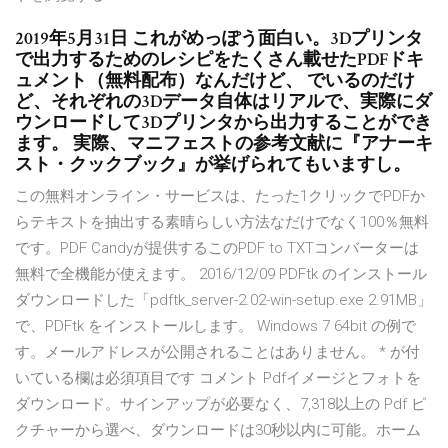
2019年5月31日 これがめっぽう面白い。3Dプリンタ
で出力するためのレシピをたくさん載せたPDFドキ
ュメント（無料配布）なんだけど、 でいるのだけ
ど、それぞれの3Dデータ自体はリアルで、実際にダ
ウンロードして3Dプリンタから出力することができ
ます。 実際、マニフェストの参考文献に『アナーキ
スト・クックブック』が挙げられてもいますし。
この無料オンライン・サービスは、たった1クリックでPDFか
らテキストを抽出する素晴らしい方法なだけでなく100％無料
です。PDF Candyが提供するこのPDF to TXTコンバーターは
無料で全機能が使えます。 2016/12/09 PDFtk のインストール
ダウンロードした「pdftk_server-2.02-win-setup.exe 2.91MB」
で、PDFtk をインストールします。 Windows 7 64bit の例で
す。メールアドレスが公開されることはありません。 * が付
いている欄は必須項目です コメント Pdfイメージとフォトを
ダウンロード。サインアップが必要なく、7,318以上の Pdf ピ
クチャーから選べ、ダウンロードは30秒以内に可能。ホーム