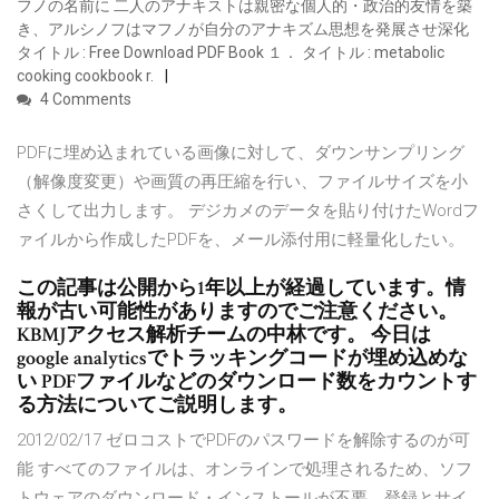
フノの名前に 二人のアナキストは親密な個人的・政治的友情を築
き、アルシノフはマフノが自分のアナキズム思想を発展させ深化
タイトル : Free Download PDF Book １． タイトル : metabolic
cooking cookbook r.
4 Comments
PDFに埋め込まれている画像に対して、ダウンサンプリング
（解像度変更）や画質の再圧縮を行い、ファイルサイズを小
さくして出力します。 デジカメのデータを貼り付けたWordフ
ァイルから作成したPDFを、メール添付用に軽量化したい。
この記事は公開から1年以上が経過しています。情
報が古い可能性がありますのでご注意ください。
KBMJアクセス解析チームの中林です。 今日は
google analyticsでトラッキングコードが埋め込めな
い PDFファイルなどのダウンロード数をカウントす
る方法についてご説明します。
2012/02/17 ゼロコストでPDFのパスワードを解除するのが可
能 すべてのファイルは、オンラインで処理されるため、ソフ
トウェアのダウンロード・インストールが不要。登録とサイ