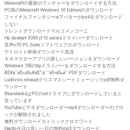
Minecraftの最新のランチャーをダウンロードする方法
PC用のMinecraft Windows 10 Editionのダウンロード
ファイナルファンタジーixアバターがps4をダウンロード
しない
トレントダウンロードマルコメンゴーニ
Hp deskjet 3000 j310 seriesドライバーダウンロード
音声v70 PC Suiteソフトウェアのダウンロード
デトロイト映画ダウンロード急流
キネマスターアプリの新しいバージョンをダウンロード
Windows 7用のhpドライバーをダウンロードする方法
ÁŠ¥áˆ­áŠ«á‰¥áŠ“ áˆ˜áŠ•á‰áˆ­ PDFダウンロード
Ludovico einaudiクリスマスシートミュージックpdf無料ダ
ウンロード
BluestacksはPCのsdドライブにダウンロードしていると
言っています
YouTubeビデオダウンローダーmp4ダウンローダーのブロ
ックが解除されました
無料ダウンロードカトリッククロスワード
Hardo今日は良い一日の無料mp3ダウンロード