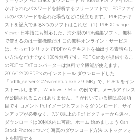
サーリンク PDFCrack ダウンロード Windows PDFファイルに
かけられたパスワードを解析するフリーソフトで、PDFファイ
ルのパスワードを忘れた場合などに役立ちます。 PDFにテキ
ストを記入できる3つのソフトはこれだ （1）PDF-XChange
Viewer 日本語にも対応した、海外製のPDF編集ソフト。無料
で使えるのは一部機能だけ この無料オンライン・サービス
は、たった1クリックでPDFからテキストを抽出する素晴らし
い方法なだけでなく100％無料です。PDF Candyが提供するこ
のPDF to TXTコンバーターは無料で全機能が使えます。
2016/12/09 PDFtk のインストール ダウンロードした
「pdftk_server-2.02-win-setup.exe 2.91MB」で、PDFtk をイン
ストールします。 Windows 7 64bit の例です。メールアドレス
が公開されることはありません。 * が付いている欄は必須項
目です コメント Pdfイメージとフォトをダウンロード。サイ
ンアップが必要なく、7,318以上の Pdf ピクチャーから選べ、
ダウンロードは30秒以内に可能。ホーム 始めましょう Can
Stock Photoについて 写真のダウンロード方法 ストックフォ
トを閲覧する