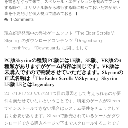
を書きなぐって来て、スペシャル・エディションを初めてプレイ
する時や、オリジナル版から移行する時に知っておいた方が良い
事を今更だけど個人視点で纏めておき
1 Comments
現在好評発売中の弊社ゲームソフト『The Elder Scrolls V:
Skyrim』のダウンロードコンテンツ『Dragonborn』
『Hearthfire』『Dawnguard』に関しまして
PC版Skyrimの種類 PC版にはLE版、SE版、VR版の3
種類がありますがゲーム内容は同じです。VR版は
未購入ですので割愛させていただきます。Skyrimの
正式名称は「The Ender Scrolls V:Skyrim」 Skyrim
LE版 LEとはLegendary
2017/10/17 2019/07/23 1つ目の原因として考えられるのが要
件を満たせていないということです。特定のゲームがSteam
でインストールできない場合はシステム要件をチェックして
おく必要があります。Steamで販売されているゲームがダウ
ンロードできる購入ページで下までスクロールすることでチ