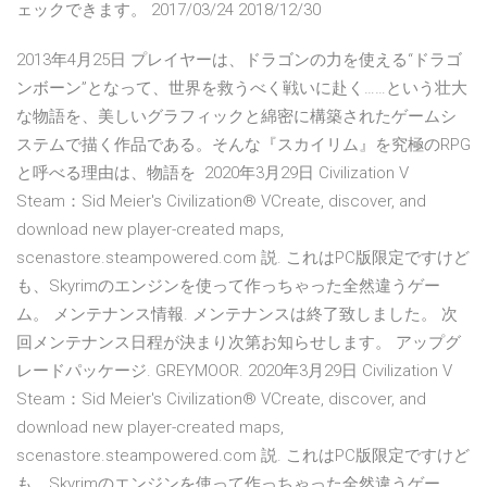
ェックできます。 2017/03/24 2018/12/30
2013年4月25日 プレイヤーは、ドラゴンの力を使える“ドラゴ
ンボーン”となって、世界を救うべく戦いに赴く……という壮大
な物語を、美しいグラフィックと綿密に構築されたゲームシ
ステムで描く作品である。そんな『スカイリム』を究極のRPG
と呼べる理由は、物語を 2020年3月29日 Civilization V
Steam：Sid Meier's Civilization® VCreate, discover, and
download new player-created maps,
scenastore.steampowered.com 説. これはPC版限定ですけど
も、Skyrimのエンジンを使って作っちゃった全然違うゲー
ム。 メンテナンス情報. メンテナンスは終了致しました。 次
回メンテナンス日程が決まり次第お知らせします。 アップグ
レードパッケージ. GREYMOOR. 2020年3月29日 Civilization V
Steam：Sid Meier's Civilization® VCreate, discover, and
download new player-created maps,
scenastore.steampowered.com 説. これはPC版限定ですけど
も、Skyrimのエンジンを使って作っちゃった全然違うゲー