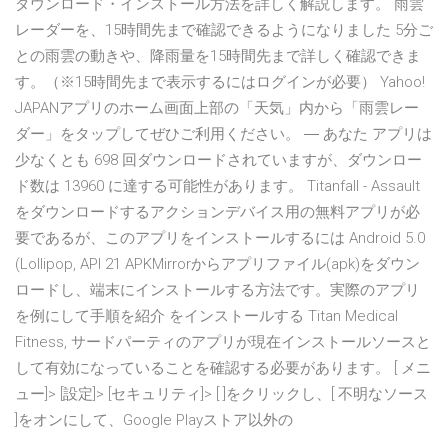
ダウンロード・インストール方法を詳しく解説します。 雨雲
レーダーを、15時間先まで確認できるようになりました 5分ご
との雨雲の動きや、降雨量を15時間先まで詳しく確認できま
す。（※15時間先まで表示するにはログインが必要） Yahoo!
JAPANアプリのホーム画面上部の「天気」内から「雨雲レー
ダー」をタップしてぜひご利用ください。 ― あなた アプリは
少なくとも 698 回ダウンロードされていますが、ダウンロー
ド数は 13960 に達する可能性があります。 Titanfall - Assault
をダウンロードするアクションデバイス用の無料アプリが必
要であるが、このアプリをインストールするには Android 5.0
(Lollipop, API 21 APKMirrorからアプリファイル(apk)をダウン
ロードし、端末にインストールする方法です。実際のアプリ
を例にして手順を紹介 をインストールする Titan Medical
Fitness, サードパーティのアプリが現在インストールソースと
して有効になっていることを確認する必要があります。 [ メニ
ュー]> [設定]> [セキュリティ]> [ ]をクリックし、[ 不明なソース
]をオンにして、Google Playストア以外の