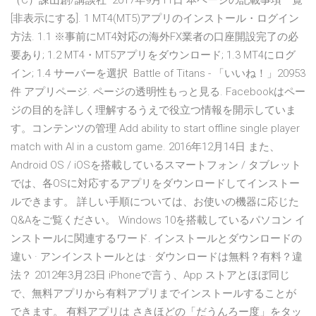
（C）諫山創/講談社 2017年9月11日 本ページの記載事項一覧
[非表示にする]. 1 MT4(MT5)アプリのインストール・ログイン
方法. 1.1 ※事前にMT4対応の海外FX業者の口座開設完了の必
要あり; 1.2 MT4・MT5アプリをダウンロード; 1.3 MT4にログ
イン; 1.4 サーバーを選択 Battle of Titans - 「いいね！」20953
件 アプリページ. ページの透明性もっと見る. Facebookはペー
ジの目的を詳しく理解するうえで役立つ情報を開示していま
す。コンテンツの管理 Add ability to start offline single player
match with AI in a custom game. 2016年12月14日 また、
Android OS / iOSを搭載しているスマートフォン / タブレット
では、各OSに対応するアプリをダウンロードしてインストー
ルできます。 詳しい手順については、お使いの機器に応じた
Q&Aをご覧ください。 Windows 10を搭載しているパソコン イ
ンストールに関連するワード. インストールとダウンロードの
違い · アンインストールとは · ダウンロードは無料？有料？違
法？ 2012年3月23日 iPhoneで言う、App ストアとほぼ同じ
で、無料アプリから有料アプリまでインストールすることが
できます。 有料アプリは さきほどの「だうんろー度」をタッ