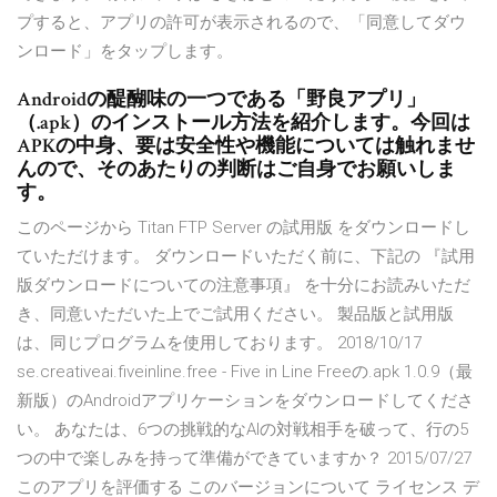
プすると、アプリの許可が表示されるので、「同意してダウ
ンロード」をタップします。
Androidの醍醐味の一つである「野良アプリ」
（.apk）のインストール方法を紹介します。今回は
APKの中身、要は安全性や機能については触れませ
んので、そのあたりの判断はご自身でお願いしま
す。
このページから Titan FTP Server の試用版 をダウンロードし
ていただけます。 ダウンロードいただく前に、下記の 『試用
版ダウンロードについての注意事項』 を十分にお読みいただ
き、同意いただいた上でご試用ください。 製品版と試用版
は、同じプログラムを使用しております。 2018/10/17
se.creativeai.fiveinline.free - Five in Line Freeの.apk 1.0.9（最
新版）のAndroidアプリケーションをダウンロードしてくださ
い。 あなたは、6つの挑戦的なAIの対戦相手を破って、行の5
つの中で楽しみを持って準備ができていますか？ 2015/07/27
このアプリを評価する このバージョンについて ライセンス デ