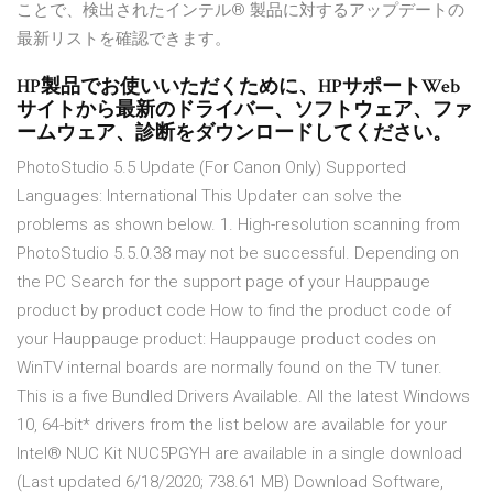
ことで、検出されたインテル® 製品に対するアップデートの
最新リストを確認できます。
HP製品でお使いいただくために、HPサポートWeb
サイトから最新のドライバー、ソフトウェア、ファ
ームウェア、診断をダウンロードしてください。
PhotoStudio 5.5 Update (For Canon Only) Supported
Languages: International This Updater can solve the
problems as shown below. 1. High-resolution scanning from
PhotoStudio 5.5.0.38 may not be successful. Depending on
the PC Search for the support page of your Hauppauge
product by product code How to find the product code of
your Hauppauge product: Hauppauge product codes on
WinTV internal boards are normally found on the TV tuner.
This is a five Bundled Drivers Available. All the latest Windows
10, 64-bit* drivers from the list below are available for your
Intel® NUC Kit NUC5PGYH are available in a single download
(Last updated 6/18/2020; 738.61 MB) Download Software,