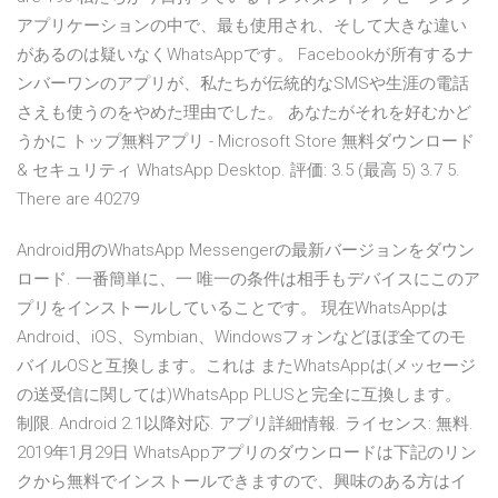
アプリケーションの中で、最も使用され、そして大きな違い
があるのは疑いなくWhatsAppです。 Facebookが所有するナ
ンバーワンのアプリが、私たちが伝統的なSMSや生涯の電話
さえも使うのをやめた理由でした。 あなたがそれを好むかど
うかに トップ無料アプリ - Microsoft Store 無料ダウンロード
& セキュリティ WhatsApp Desktop. 評価: 3.5 (最高 5) 3.7 5.
There are 40279
Android用のWhatsApp Messengerの最新バージョンをダウン
ロード. 一番簡単に、一 唯一の条件は相手もデバイスにこのア
プリをインストールしていることです。 現在WhatsAppは
Android、iOS、Symbian、Windowsフォンなどほぼ全てのモ
バイルOSと互換します。これは またWhatsAppは(メッセージ
の送受信に関しては)WhatsApp PLUSと完全に互換します。
制限. Android 2.1以降対応. アプリ詳細情報. ライセンス: 無料.
2019年1月29日 WhatsAppアプリのダウンロードは下記のリン
クから無料でインストールできますので、興味のある方はイ