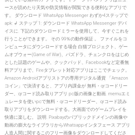
ースが読めたり天気や防災情報が閲覧できる便利なアプリで
す。 ダウンロード WhatsApp Messenger わずか4ステップで
apk: ↲ ステップ 1: ダウンロード WhatsApp Messenger デバ
イスに. 下記のダウンロードミラーを使用して、今すぐこれを
行うことができます。 その 99％の動作保証 。 ファイルをコ
ンピュータにダウンロードする場合 白猫プロジェクト、ゲー
ムオブウォー(Game of War)、パズドラ、チェンクロをはじめ
とした話題のゲームや、クックパッド、Facebookなど定番無
料アプリまで、Fireタブレット対応アプリはここでチェック。
Amazon Androidアプリストアの専用デジタル通貨 「Amazon
コイン」で決済すると、アプリ内課金が 無料・qrコードリー
ダー、qrコード読み取りアプリ pc版の画像と動画. memuエミ
ュレータを使いpcで無料・qrコードリーダー、qrコード読み
取りアプリをダウンロードする。大画面でのゲームプレイを
快適に楽しむ。 説明. Pixabayのパブリックドメインの画像や
動画の膨大なライブラリからWhatsappインタフェース アプリ
人造人間に関するこのフリー画像をダウンロードしてくださ