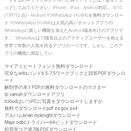
ードするの中でランキングNO.1に輝くアプリとは？是非チェ
ックしてみてください。iPhone、iPad、Android対応。 9/10
(139710 点) - Android YOWhatsApp (YoWA)を無料ダウンロー
ド YOWhatsApp (YoWA)は人気の高いチャットアプリの
WhatsAppに新しい機能を加えたAndroid端末向けのアプリで
す。. WhatsAppは10億名以上のアクティブユーザーを抱える
世界で有数の人気を誇るアプリの一つです。しかし、このア
プリの機能に満足してい
マイアミヒートフォント無料ダウンロード
完全なieltsバンド6.5-7.5ワークブックと回答PDFダウンロ
ード
解剖学の本1 PDFの無料ダウンロードのマスター
Ip vanishダウンロードアプリ
IcloudはいつPCに写真をダウンロードしますか
無料でダウンロードpdf irs.gov ss4
アルバムbrian mcknightダウンロード
Mapr odbcドライバー64ビットダウンロード
犯罪学コア第7版PDFダウンロード