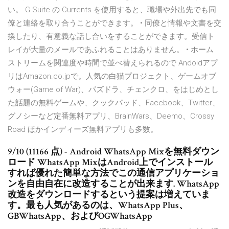
い。 ‎G Suite の Currents を使用すると、職場や外出先でも同
僚と連絡を取り合うことができます。 • 同僚と情報や文書を交
換したり、有意義な話し合いをすることができます。受信ト
レイが大量のメールであふれることはありません。 • ホーム
ストリームを関連度や時間で並べ替えられるので Andoidアプ
リはAmazon.co.jpで。人気の白猫プロジェクト、ゲームオブ
ウォー(Game of War)、パズドラ、チェンクロ、をはじめとし
た話題の無料ゲームや、クックパッド、Facebook、Twitter、
グノシーなど定番無料アプリ、BrainWars、Deemo、Crossy
Road ほかインディーズ無料アプリも多数。
9/10 (11166 点) - Android WhatsApp Mixを無料ダウン
ロード WhatsApp MixはAndroid上でインストール
すれば優れた簡単な方法でこの通信アプリケーショ
ンを自由自在に改造することが出来ます. WhatsApp
改造をダウンロードするという提案は増えていま
す。最も人気があるのは、WhatsApp Plus、
GBWhatsApp、およびOGWhatsApp