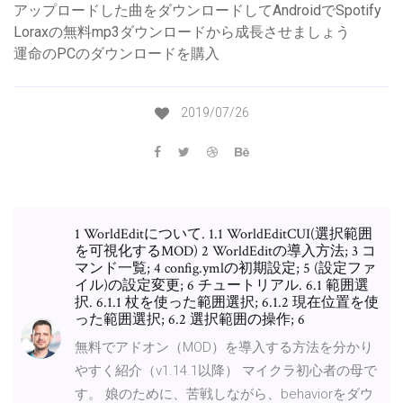
アップロードした曲をダウンロードしてAndroidでSpotify
Loraxの無料mp3ダウンロードから成長させましょう
運命のPCのダウンロードを購入
2019/07/26
1 WorldEditについて. 1.1 WorldEditCUI(選択範囲
を可視化するMOD) 2 WorldEditの導入方法; 3 コ
マンド一覧; 4 config.ymlの初期設定; 5 (設定ファ
イル)の設定変更; 6 チュートリアル. 6.1 範囲選
択. 6.1.1 杖を使った範囲選択; 6.1.2 現在位置を使
った範囲選択; 6.2 選択範囲の操作; 6
無料でアドオン（MOD）を導入する方法を分かり
やすく紹介（v1.14.1以降） マイクラ初心者の母で
す。 娘のために、苦戦しながら、behaviorをダウ