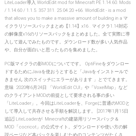
LiteLoader導入 WorldEdit mod for Minecraft PE 1.14.60. Mods
/ 1.14.60 / 1.1.5. 357 311. 25.04.20 +66. WorldEdit - is a mod
that allows you to make a massive amount of building in a マ
イクラリソースパックまとめ【1.14】x16 . マイクラ1.14対応
の解像度x16のリソースパックをまとめました。全て実際に導
入して遊んでみたものです。ダウンロード数が多い人気作品
や、自分が面白いと思ったものを集めました。
PC版マイクラの影MODについてです。 OptiFineをダウンロー
ドするためにJavaを使おうとすると「Javaをインストールで
きません 次のスイッチにエラーがあります 」とでてきます。
意味 2020年6月24日 「WorldEdit CUI」や「VoxelMap」など
のクライアントMODの前提として要求される事の多い
「LiteLoader」。今回はLiteLoaderを、Forgeに普通のMODと
して導入して共存させる手順を解説します。 [2017年1月15日
追記] LiteLoaderが Minecraftの建築用リソースパック＆
MOD「cocricot」の公式サイト。ダウンロードや使い方の解
説ページなど本パックを楽しむためのコンテンツがたくさ