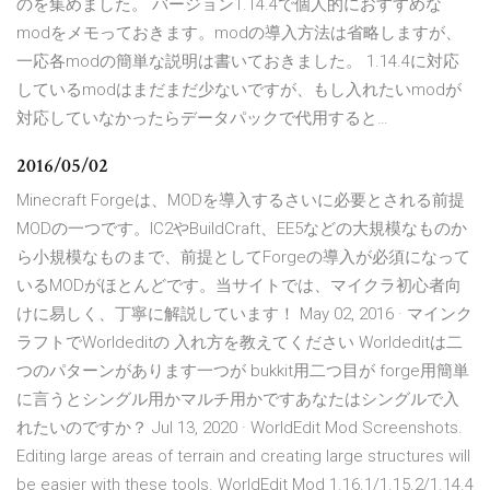
のを集めました。 バージョン1.14.4で個人的におすすめな
modをメモっておきます。modの導入方法は省略しますが、
一応各modの簡単な説明は書いておきました。 1.14.4に対応
しているmodはまだまだ少ないですが、もし入れたいmodが
対応していなかったらデータパックで代用すると…
2016/05/02
Minecraft Forgeは、MODを導入するさいに必要とされる前提
MODの一つです。IC2やBuildCraft、EE5などの大規模なものか
ら小規模なものまで、前提としてForgeの導入が必須になって
いるMODがほとんどです。当サイトでは、マイクラ初心者向
けに易しく、丁寧に解説しています！ May 02, 2016 · マインク
ラフトでWorldeditの 入れ方を教えてください Worldeditは二
つのパターンがあります一つが bukkit用二つ目が forge用簡単
に言うとシングル用かマルチ用かですあなたはシングルで入
れたいのですか？ Jul 13, 2020 · WorldEdit Mod Screenshots.
Editing large areas of terrain and creating large structures will
be easier with these tools. WorldEdit Mod 1.16.1/1.15.2/1.14.4