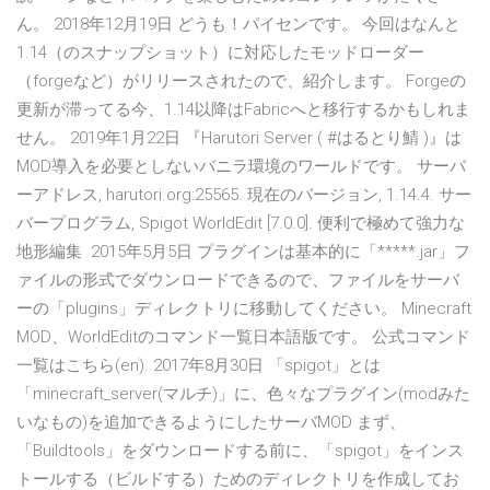
ん。 2018年12月19日 どうも！パイセンです。 今回はなんと
1.14（のスナップショット）に対応したモッドローダー
（forgeなど）がリリースされたので、紹介します。 Forgeの
更新が滞ってる今、1.14以降はFabricへと移行するかもしれま
せん。 2019年1月22日 『Harutori Server ( #はるとり鯖 )』は
MOD導入を必要としないバニラ環境のワールドです。 サーバ
ーアドレス, harutori.org:25565. 現在のバージョン, 1.14.4. サー
バープログラム, Spigot WorldEdit [7.0.0]. 便利で極めて強力な
地形編集 2015年5月5日 プラグインは基本的に「*****.jar」フ
ァイルの形式でダウンロードできるので、ファイルをサーバ
ーの「plugins」ディレクトリに移動してください。 Minecraft
MOD、WorldEditのコマンド一覧日本語版です。 公式コマンド
一覧はこちら(en). 2017年8月30日 「spigot」とは
「minecraft_server(マルチ)」に、色々なプラグイン(modみた
いなもの)を追加できるようにしたサーバMOD まず、
「Buildtools」をダウンロードする前に、「spigot」をインス
トールする（ビルドする）ためのディレクトリを作成してお