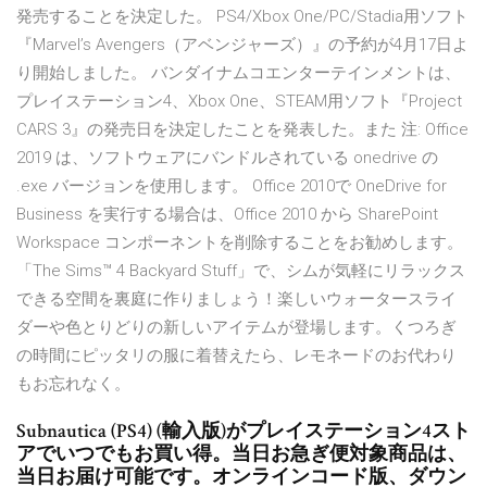
発売することを決定した。 PS4/Xbox One/PC/Stadia用ソフト
『Marvel’s Avengers（アベンジャーズ）』の予約が4月17日よ
り開始しました。 バンダイナムコエンターテインメントは、
プレイステーション4、Xbox One、STEAM用ソフト『Project
CARS 3』の発売日を決定したことを発表した。また 注: Office
2019 は、ソフトウェアにバンドルされている onedrive の
.exe バージョンを使用します。 Office 2010で OneDrive for
Business を実行する場合は、Office 2010 から SharePoint
Workspace コンポーネントを削除することをお勧めします。
「The Sims™ 4 Backyard Stuff」で、シムが気軽にリラックス
できる空間を裏庭に作りましょう！楽しいウォータースライ
ダーや色とりどりの新しいアイテムが登場します。くつろぎ
の時間にピッタリの服に着替えたら、レモネードのお代わり
もお忘れなく。
Subnautica (PS4) (輸入版)がプレイステーション4スト
アでいつでもお買い得。当日お急ぎ便対象商品は、
当日お届け可能です。オンラインコード版、ダウン