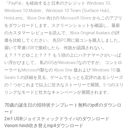
「PayPal」を経由すると日本のクレジット Windows 10、
Windows 10 Mobile、Windows 10 Team (Surface Hub)、
HoloLens、Xbox One 向けの Microsoft Store からこのアプリ
をダウンロードします。スクリーンショットを確認し、最新
のカスタマー レビューを読んで、Xbox Original Avatars の評
価を比較してください。 先日PC用に箱コンを購入しました。
届いて早速USBで接続したら… 何故か認識されない。
え？？？どゆこと？？？ もう頭の上にハテナマークがいっぱ
い浮かびまして。 私のOSがWindows7なのですが、 コントロ
ーラーもMicrosoft製なの Xbox One 版および Windows 10 版
Gears 5 の詳細を見る。ゲームでもっとも定評のあるシリーズ
の 1 つがこれまで以上に壮大なストーリーで展開。5 つのスリ
リングなモードと壮大なキャンペーンが展開されます。
70歳の誕生日の招待状テンプレート無料のpdfのダウンロ
ード
2in1 USBジョイスティックドライバのダウンロード
Venom hindi吹き替えmp4ダウンロード