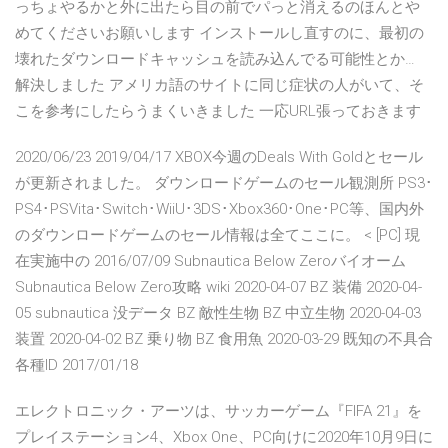
っちょやるかと外に出たら目の前でパっと消えるのほんとや
めてくださいお願いします インストールし直すのに、最初の
壊れたダウンロードキャッシュを読み込んでる可能性とか…
解決しました アメリカ語のサイトに同じ症状の人がいて、そ
こを参考にしたらうまくいきました 一応URL張っておきます
2020/06/23 2019/04/17 XBOX今週のDeals With Goldとセール
が更新されました。 ダウンロードゲームのセール観測所 PS3･
PS4･PSVita･Switch･WiiU･3DS･Xbox360･One･PC等、国内外
のダウンロードゲームのセール情報は全てここに。 < [PC] 現
在実施中の 2016/07/09 Subnautica Below Zeroバイオーム
Subnautica Below Zero攻略 wiki 2020-04-07 BZ 装備 2020-04-
05 subnautica 没データ BZ 敵性生物 BZ 中立生物 2020-04-03
装置 2020-04-02 BZ 乗り物 BZ 食用魚 2020-03-29 既知の不具合
各種ID 2017/01/18
エレクトロニック・アーツは、サッカーゲーム『FIFA 21』を
プレイステーション4、Xbox One、PC向けに2020年10月9日に