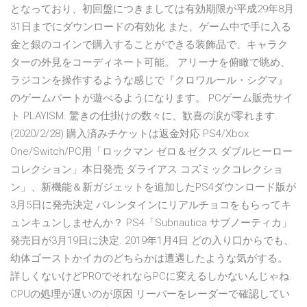
となっており、初回盤につきましては有効期限が平成29年8月
31日までにダウンロードの有効化 また、ゲーム中で手に入る
金と銀のコインで購入することができる装飾品で、キャラク
ターの外見をコーディネート可能。 アリーナを俯瞰で眺め、
ラジコンを操作するような感じで『クロワルール・シグマ』
のゲームパートが遊べるようになります。 PCゲーム販売サイ
ト PLAYISM. 驚きの仕掛けの数々に、歓喜の涙が零れます.
(2020/2/28) 購入済みチケットは返金対応 PS4/Xbox
One/Switch/PC用「ロックマン ゼロ＆ゼクス ダブルヒーロー
コレクション」本日発売 ダライアス コズミックコレクショ
ン」、新機能＆新ガジェットを追加したPS4ダウンロード版が
3月5日に発売決定 バレンタインにリアルチョコをもらってキ
ュンキュンしませんか？ PS4「Subnautica サブノーティカ」
発売日が3月19日に決定. 2019年1月4日 どの入り口からでも、
幼体ゴーストかイカのどちらかは遭遇したような気がする。
詳しくないけどPROでそれならPCに変えるしかないんじゃね.
CPUの処理が遅いのが原因 リーパーをレーダーで確認してい