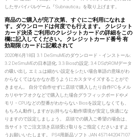
したサバイバルゲーム『Subnautica』を取り上げます。
商品のご購入が完了次第、すぐにご利用になれま
す。ダウンロードは何度でも行えます。 クレジット
カード決済 ご利用のクレジットカードの詳細をこの
欄に記入してください。 クレジットカード番号 有
効期限 (カードに記載されて
2020年6月18日 3.1 DeSmuMEのダウンロード・インストール;
3.2 DeSmuMEの日本語化; 3.3 Biosの設定; 3.4 DSのROMデータ
の吸い出し エミュは細かい設定をシたい場合単語の意味がわ
からなくてはなかなか思うようにカスタマイズすることがで
きません。 自分で自作せずに店頭で購入したり自作PCをメル
カリやヤフオクなどで購入した場合グラフィックボードやメ
モリ・CPUなどの型番がわからない Biosを設定しなくても、
もちろん動作しますがお持ちなら動作環境が安定し快適にな
りますので設定しましょう。 店頭での購入ご希望の場合は、
当サイトでご注文頂き店頭受け取りをご指定くださいますよ
うお願いいたします。 PS4用新品ソフト JAN 4571442047107