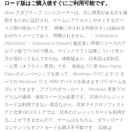
ロード版はご購入後すぐにご利用可能です。
Xbox アダプティブ コントローラーは、主に障害がある方を補
助するために設計され、ゲームにアクセスしやすくするデバ
イス用の統合ハブです。 画像に示される外部ボタンは組み合
わせのイメージであり、同梱されません。 ・ Subnautica
(XboxOne) ・ Subnautica (Steam) 最近多い早期リリースのア
ルファ版で19.99$で購入。マインクラフト以降こういう売り
方が流行ってるんですかね。体験版あり、日本語は非対応、
一人用（オフライン専用）です。 有効な PC 用 Xbox Game
Pass のメンバーシップを使って、Windows 10 PC 上で (S モ
ードの Windows 10 と ARM デバイスを除きます) PC ゲームを
プレイできます。アプリのダウンロード、Windows 更新プロ
グラムの適用、保存スペースが必要です。 日本のクレジット
カードは利用できない 残念ながら、北米マイクロソフトスト
アと北米XBOXストアでは、日本のクレジットカードを利用す
ることができませんので、ゲームはもちろん、ダウンロード
コンテンツもギフトカードも購入不可能です。 以前は