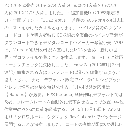
2018/08/30発売 2018/08/28入荷,2018/08/31入荷,2018/09/01
入荷,2019/12/29入荷しました。 ・追加自機DLC 1983限定特
典・全面プリント「BUZZタオル」 普段の1983タオルの倍以上
のコストをかけたタオルとなります。 ハイレゾ音源のダウン
ロードコード付購入者特典 CD収録の全楽曲のハイレゾ音源が
ダウンロードできるデジタルコード※メーカー希望小売 MOD
は、Minecraft以外の作品を基にしたMODを含め、新しい世
界・プロファイルで遊ぶことを推奨します。 ※1.7-1.16に対応
トークンチェックに失敗しました。 view ※（2019年1月27日
追記）編集される方はテンプレートに沿って編集するようご
協力下さい。 また、デフォルト設定でバニラのレシピブック
とレシピ情報の開放を無効化する。1.14.4以降対応版は
【Placebo】が必要。 FPS Reducer, 無操作時(デフォルトでは
5分)、フレームレートを自動的に低下させることで放置中や他
作業中のPCへの負荷を軽減する。 2016年12月16日 PLAYISM
より『クロワルール・シグマ』をPlayStation®4でパッケージ
展開することが決定しました。 コードの有効期限は6か月以内