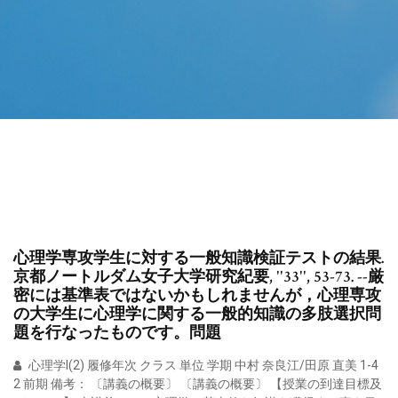
心理学専攻学生に対する一般知識検証テストの結果.
京都ノートルダム女子大学研究紀要, ''33'', 53-73. --厳
密には基準表ではないかもしれませんが，心理専攻
の大学生に心理学に関する一般的知識の多肢選択問
題を行なったものです。問題
心理学I(2) 履修年次 クラス 単位 学期 中村 奈良江/田原 直美 1-4
2 前期 備考： 〔講義の概要〕 〔講義の概要〕 【授業の到達目標及