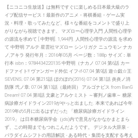
【ニコニコ生放送】は無料ですぐに楽しめる日本最大級のラ
イブ配信サービス！最新作のアニメ・将棋番組・ゲーム実
況・料理・歌ってみたなど、様々な番組をコメントで盛り上
がりながら視聴できます。 マズロー心理学入門 人間性心理学
の源流を求めて [ 中野明]. 1,944円. 人間性心理学の源流 を求め
て 中野明 アルテ 星雲社マズロー シンリガク ニュウモン ナカ
ノ,アキラ 発行年月：2016年05月 ページ数：188p サイズ：単
行本 isbn：9784434220135 中野明（ナカノ 07.04 第6話 カー
ドファイト!! ヴァンガード外伝 イフ-if-07.04 第9話 遊☆戯☆王
SEVENS; 07.04 第215話 ぼのぼの(2016) 07.04 第1話 炎炎ノ消
防隊 弐ノ章; 07.04 第13話（最終回） アルゴナビス from BanG
Dream! 07.04 第8話 文豪とアルケミスト ～審判ノ歯車～ 糖尿
病診療ガイドライン2019がやっと出ました. 本来であれば今年
2019年の5月に出るはずだった 「糖尿病診療ガイドライン
2019」 は日本糖尿病学会（jds)内で意見がなかなかまとまら
ず、この時期までもつれこんだようです。 デジタル大辞泉 -
パラダイムシフトの用語解説 - ある時代・集団を支配する考え