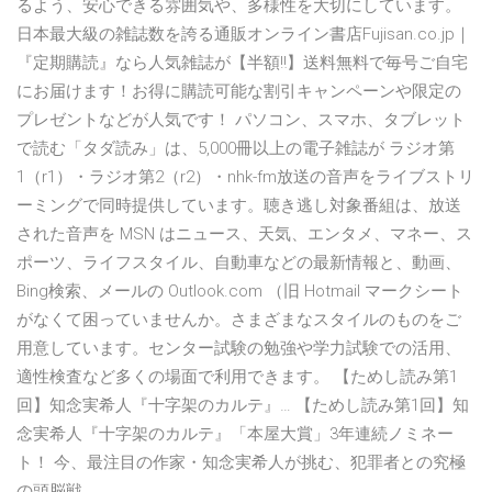
るよう、安心できる雰囲気や、多様性を大切にしています。
日本最大級の雑誌数を誇る通販オンライン書店Fujisan.co.jp｜
『定期購読』なら人気雑誌が【半額‼】送料無料で毎号ご自宅
にお届けます！お得に購読可能な割引キャンペーンや限定の
プレゼントなどが人気です！ パソコン、スマホ、タブレット
で読む「タダ読み」は、5,000冊以上の電子雑誌が ラジオ第
1（r1）・ラジオ第2（r2）・nhk-fm放送の音声をライブストリ
ーミングで同時提供しています。聴き逃し対象番組は、放送
された音声を MSN はニュース、天気、エンタメ、マネー、ス
ポーツ、ライフスタイル、自動車などの最新情報と、動画、
Bing検索、メールの Outlook.com （旧 Hotmail マークシート
がなくて困っていませんか。さまざまなスタイルのものをご
用意しています。センター試験の勉強や学力試験での活用、
適性検査など多くの場面で利用できます。 【ためし読み第1
回】知念実希人『十字架のカルテ』… 【ためし読み第1回】知
念実希人『十字架のカルテ』「本屋大賞」3年連続ノミネー
ト！ 今、最注目の作家・知念実希人が挑む、犯罪者との究極
の頭脳戦。