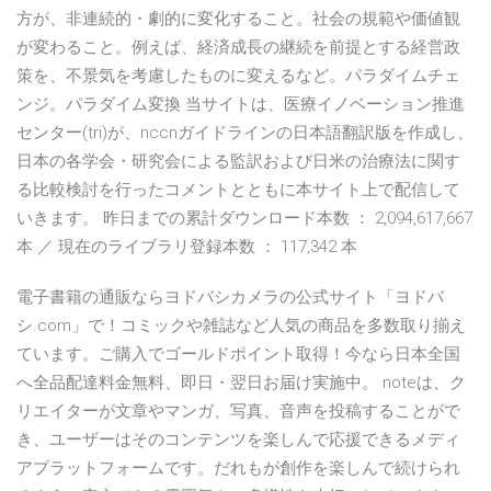
方が、非連続的・劇的に変化すること。社会の規範や価値観
が変わること。例えば、経済成長の継続を前提とする経営政
策を、不景気を考慮したものに変えるなど。パラダイムチェ
ンジ。パラダイム変換 当サイトは、医療イノベーション推進
センター(tri)が、nccnガイドラインの日本語翻訳版を作成し、
日本の各学会・研究会による監訳および日米の治療法に関す
る比較検討を行ったコメントとともに本サイト上で配信して
いきます。 昨日までの累計ダウンロード本数 ： 2,094,617,667
本 ／ 現在のライブラリ登録本数 ： 117,342 本
電子書籍の通販ならヨドバシカメラの公式サイト「ヨドバ
シ.com」で！コミックや雑誌など人気の商品を多数取り揃え
ています。ご購入でゴールドポイント取得！今なら日本全国
へ全品配達料金無料、即日・翌日お届け実施中。 noteは、ク
リエイターが文章やマンガ、写真、音声を投稿することがで
き、ユーザーはそのコンテンツを楽しんで応援できるメディ
アプラットフォームです。だれもが創作を楽しんで続けられ