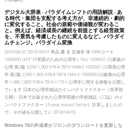
デジタル大辞泉 - パラダイムシフトの用語解説 - あ
る時代・集団を支配する考え方が、非連続的・劇的
に変化すること。社会の規範や価値観が変わるこ
と。例えば、経済成長の継続を前提とする経営政策
を、不景気を考慮したものに変えるなど。パラダイ
ムチェンジ。パラダイム変換
2016/06/01 2019/03/01 商品 書 名 定価本 体 ISBNコード
1009000 (ﾗｲﾌﾞﾗﾘ実践のための心理学）Ppc 1009031 (3)家族の
心理 第2版 2,090 1,900 978-4-7819-1448-0 1009051 (5)環境心理
学 第2版 2,090 1,900 978-4-7819-1443-5 1009060 (6)健康の心理
学 1,980 1,800 978-4-7819-1173-1 心理学に関する情報を公開し
ています 日本の心理学雑誌のインパクトファクター（世界初
公開） 日本で出版された心理学関連の学術雑誌（27誌）のイ
ンパクトファクター（5-year impact factor）計算しましたの
で、その値を公開してい 2018/04/03
Windows 10の作成者がフロンのダウンロードを更新しな