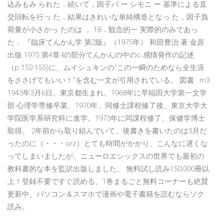
込みもみ られた．続いて，因子パ ー シモニ ー 基準による直
交回転を行っ た．結果はきれいな単純構造となっ た，因子負
荷量が小さかっ たのは ， 18．観念的一 実際的のみであっ
た． 『臨床てんかん学 第2版』（1975年） 和田豊治 著 金原
出版 1975 第4章-Ⅰの部分てんかんの中のc.感情発作の記述
（p.152-155)に、ムイシュキンの“この一瞬のためなら全生涯
をささげてもいい！”を含む一文が引用されている。 図書 : m3
1943年3月6日、東京都生まれ。1968年に早稲田大学第一文学
部 心理学専修卒業、1970年、同修士課程修了後、東京大学大
学院医学系研究科に進学。1973年に同課程修了、保健学博士
取得。 2年前から取り組んでいて、後書きを書いたのは3月だ
ったのに（・・・orz）とても時間がかかり、こんなに遅くな
ってしまいましたが、ニューロエシックスの世界でも最初の
教科書的な本を監訳出版しました。 無料試し読み150,000冊以
上！登録不要ですぐ読める、1巻まるごと無料コーナーも絶賛
更新中。パソコン＆スマホで漫画や電子書籍を読むならソク
読み。