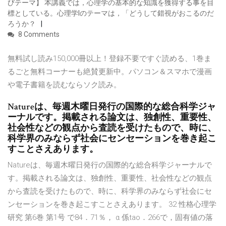
びテーマ】 本講義では，心理学の基本的な知識を獲得する事を目
標としている。心理学Iのテーマは，「どうして錯視がおこるのだ
ろうか？
8 Comments
無料試し読み150,000冊以上！登録不要ですぐ読める、1巻ま
るごと無料コーナーも絶賛更新中。パソコン＆スマホで漫画
や電子書籍を読むならソク読み。
Natureは、毎週木曜日発行の国際的な総合科学ジャ
ーナルです。掲載される論文は、独創性、重要性、
社会性などの観点から査読を受けたもので、時に、
科学界のみならず社会にセンセーションを巻き起こ
すことさえあります。
Natureは、毎週木曜日発行の国際的な総合科学ジャーナルで
す。掲載される論文は、独創性、重要性、社会性などの観点
から査読を受けたもので、時に、科学界のみならず社会にセ
ンセーションを巻き起こすことさえあります。 32 性格心理学
研究 第6巻 第1号 で84．71％， α 係tao．266で，固有値の落