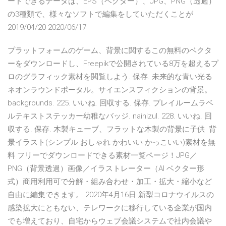
ードできるデータは、EPS（ベクター）、JPG、PNG（透過）
の3種類で、様々なソフトで編集をしていただくことが
2019/04/20 2020/06/17
プラットフォームのゲーム、背景に関するこの無料のベクタ
ーをダウンロードし、Freepikで公開されている8万を超えるプ
ロのグラフィック素材を閲覧しよう. 保存. 未来的な青い光る
ネオンラウンドポータル。サイエンスフィクションの背景。
backgrounds. 225. いいね. 回収する. 保存. プレイルームラベ
ルテキストステッカー幼稚なバッジ. nainizul. 228. いいね. 回
収する. 保存. 木製キューブ、フラットな木製の背景に子供 背
景イラスト(シンプル おしゃれ かわいい かっこいい)素材を無
料 フリーでダウンロードできる素材一覧ページ！JPG／
PNG（背景透過）画像／イラストレーター（AI ベクター形
式）商用利用可で分解・組み合わせ・加工・拡大・縮小など
自由に編集できます。 2020年4月16日 新型コロナウイルスの
感染拡大にともない、テレワークに移行している企業が国内
でも増えており、自宅からウェブ会議システムで社内会議や