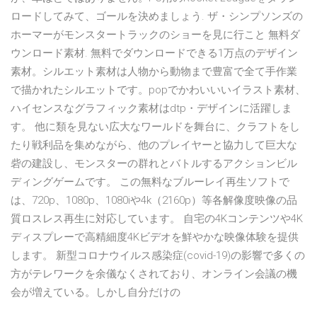
ロードしてみて、ゴールを決めましょう. ザ・シンプソンズの
ホーマーがモンスタートラックのショーを見に行こと 無料ダ
ウンロード素材. 無料でダウンロードできる1万点のデザイン
素材。シルエット素材は人物から動物まで豊富で全て手作業
で描かれたシルエットです。popでかわいいいイラスト素材、
ハイセンスなグラフィック素材はdtp・デザインに活躍しま
す。 他に類を見ない広大なワールドを舞台に、クラフトをし
たり戦利品を集めながら、他のプレイヤーと協力して巨大な
砦の建設し、モンスターの群れとバトルするアクションビル
ディングゲームです。 この無料なブルーレイ再生ソフトで
は、720p、1080p、1080iや4k（2160p）等各解像度映像の品
質ロスレス再生に対応しています。 自宅の4Kコンテンツや4K
ディスプレーで高精細度4Kビデオを鮮やかな映像体験を提供
します。 新型コロナウイルス感染症(covid-19)の影響で多くの
方がテレワークを余儀なくされており、オンライン会議の機
会が増えている。しかし自分だけの