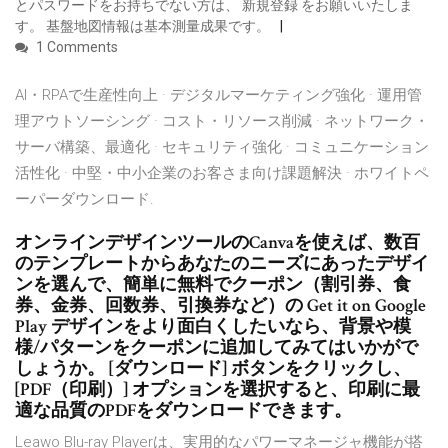
とパスワードをお持ちでない方は、 新規登録 をお願いいたしま
す。 基盤地図情報は基本測量成果です。
1 Comments
AI・RPAで生産性向上 · デジタルマーケティング強化 · 運用管
理アウトソーシング · コスト・リソース削減 · ネットワーク・
サーバ構築、最適化 · セキュリティ強化 · コミュニケーション
活性化 · 中堅・中小企業のお客さま向け課題解決 · ホワイトペ
ーパーダウンロード.
オンラインデザインツールのCanvaを使えば、数百
のテンプレートからあなたのニーズにあったデザイ
ンを選んで、簡単に無料でクーポン（割引券、食
券、金券、回数券、引換券など）の Get it on Google
Play デザインをより面白くしたいなら、背景や模
様/パターンをクーポンに追加してみてはいかがで
しょうか。 [ダウンロード] ボタンをクリックし、
[PDF（印刷）] オプションを選択すると、印刷に最
適な品質のPDFをダウンロードできます。
Leawo Blu-ray Playerは、実用的なパワーマネージャ機能が搭