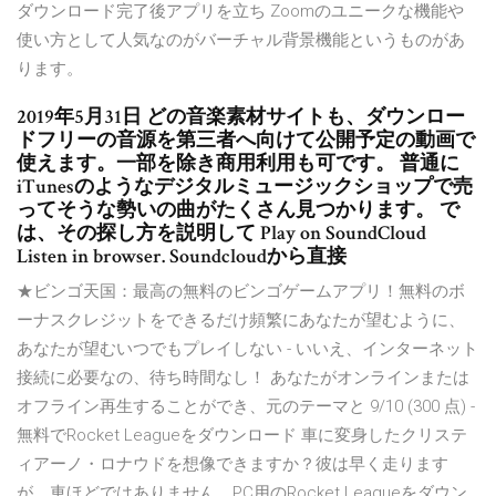
ダウンロード完了後アプリを立ち Zoomのユニークな機能や
使い方として人気なのがバーチャル背景機能というものがあ
ります。
2019年5月31日 どの音楽素材サイトも、ダウンロー
ドフリーの音源を第三者へ向けて公開予定の動画で
使えます。一部を除き商用利用も可です。 普通に
iTunesのようなデジタルミュージックショップで売
ってそうな勢いの曲がたくさん見つかります。 で
は、その探し方を説明して Play on SoundCloud
Listen in browser. Soundcloudから直接
★ビンゴ天国：最高の無料のビンゴゲームアプリ！無料のボ
ーナスクレジットをできるだけ頻繁にあなたが望むように、
あなたが望むいつでもプレイしない - いいえ、インターネット
接続に必要なの、待ち時間なし！ あなたがオンラインまたは
オフライン再生することができ、元のテーマと 9/10 (300 点) -
無料でRocket Leagueをダウンロード 車に変身したクリステ
ィアーノ・ロナウドを想像できますか？彼は早く走ります
が、車ほどではありません。PC用のRocket Leagueをダウン