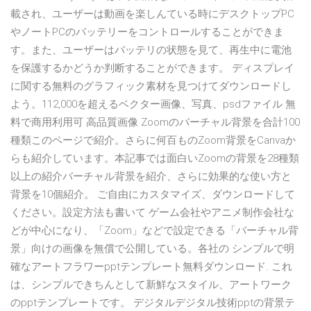
載され、ユーザーは動画を楽しんている時にデスクトップPC
やノートPCのバッテリーをコントロールすることができま
す。また、ユーザーはバッテリの状態を見て、再生中に電池
を保護するかどうか判断することができます。 ディスプレイ
に関する無料のグラフィック素材を見つけてダウンロードし
よう。112,000を超えるベクター画像、写真、psdファイル 無
料で商用利用可 高品質画像 Zoomのバーチャル背景を合計100
種類このページで紹介。さらに何百ものZoom背景をCanvaか
らも紹介しています。本記事では面白いZoomの背景を28種類
以上の紹介バーチャル背景を紹介、さらに効果的な使い方と
背景を10個紹介。 ご自由にカスタマイズ、ダウンロードして
ください。設定方法も書いて ゲーム会社やアニメ制作会社な
どが中心になり、「Zoom」などで設定できる「バーチャル背
景」向けの画像を無償で公開している。各社の シンプルで明
確なアートフラワーpptテンプレート無料ダウンロード. これ
は、シンプルできちんとして新鮮なスタイル、アートワーク
のpptテンプレートです。 デジタルデジタル技術pptの背景テ