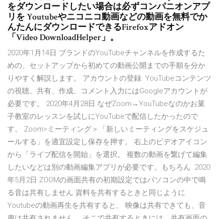
をダウンロードしたい場合は必ずコンパニオンアプ
リを Youtubeやニコニコ動画などの動画を無料でか
んたんにダウンロードできるFirefoxアドオン
「Video DownloadHelper」。
2020年1月14日 ブランドのYouTubeチャンネルを作成するた
めの、セットアップから初めての動画公開までの手順を分か
りやすく解説します。 アカウントの登録. YouTubeコンテンツ
の視聴、共有、作成、コメント入力にはGoogleアカウントが
必要です。 2020年4月28日 なぜZoom→YouTubeなのかお菓
子教室のレッスンを試しにYouTubeで配信したかったので
す。 Zoom>ミーティング＞「新しいミーティングをスケジュ
ールする」を適宜設定し保存を押す。 右上のビデオアイコン
から「ライブ配信を開始」を選択。 複数の動画を繋げて編集
したいなどは別の動画編集アプリが必要です。もちろん 2020
年5月2日 ZOOMの画面共有の初期設定ではパソコンの中で鳴
る音は共有しません 資料を共有するときと同じように
Youtubeの動画再生を共有すると、 映像は共有できても、音
声は共有されません。 そこで共有するときには、共有画面の