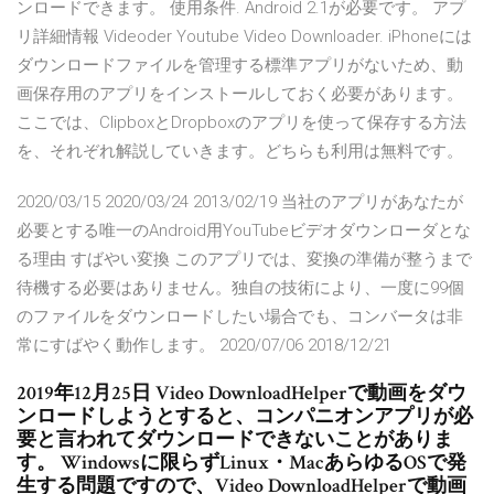
ンロードできます。 使用条件. Android 2.1が必要です。 アプ
リ詳細情報 Videoder Youtube Video Downloader. iPhoneには
ダウンロードファイルを管理する標準アプリがないため、動
画保存用のアプリをインストールしておく必要があります。
ここでは、ClipboxとDropboxのアプリを使って保存する方法
を、それぞれ解説していきます。どちらも利用は無料です。
2020/03/15 2020/03/24 2013/02/19 当社のアプリがあなたが
必要とする唯一のAndroid用YouTubeビデオダウンローダとな
る理由 すばやい変換 このアプリでは、変換の準備が整うまで
待機する必要はありません。独自の技術により、一度に99個
のファイルをダウンロードしたい場合でも、コンバータは非
常にすばやく動作します。 2020/07/06 2018/12/21
2019年12月25日 Video DownloadHelperで動画をダウ
ンロードしようとすると、コンパニオンアプリが必
要と言われてダウンロードできないことがありま
す。 Windowsに限らずLinux・MacあらゆるOSで発
生する問題ですので、Video DownloadHelperで動画