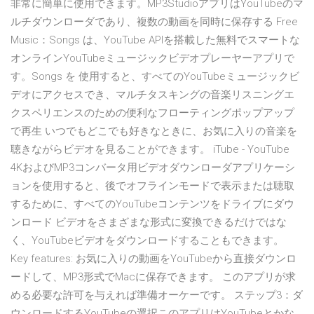
非常に簡単に使用できます。MP3StudioアプリはYouTubeのマ
ルチダウンローダであり、複数の動画を同時に保存する Free
Music：Songs は、YouTube APIを搭載した無料でスマートな
オンラインYouTubeミュージックビデオプレーヤーアプリで
す。Songs を 使用すると、すべてのYouTubeミュージックビ
デオにアクセスでき、マルチタスキングの音楽リスニングエ
クスペリエンスのための便利なフローティングポップアップ
で再生 いつでもどこでも好きなときに、お気に入りの音楽を
聴きながらビデオを見ることができます。 iTube - YouTube
4KおよびMP3コンバータ用ビデオダウンローダアプリケーシ
ョンを使用すると、後でオフラインモードで表示または聴取
するために、すべてのYouTubeコンテンツをドライブにダウ
ンロード ビデオをさまざまな形式に変換できるだけではな
く、YouTubeビデオをダウンロードすることもできます。
Key features: お気に入りの動画をYouTubeから直接ダウンロ
ードして、MP3形式でMacに保存できます。 このアプリが求
める必要な許可を与えれば準備オーケーです。 ステップ3：ダ
ウンロードするYouTubeの選択このアプリはYouTubeとかな